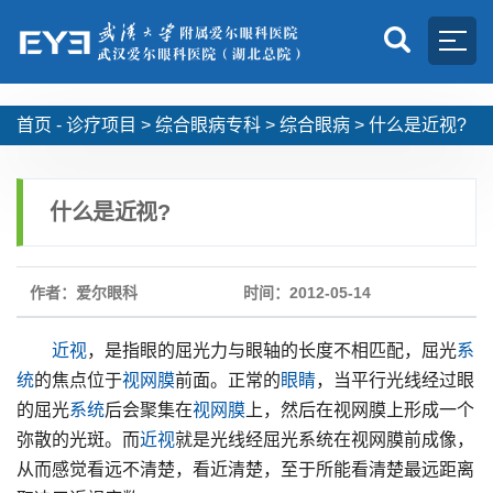
首页 -
诊疗项目
>
综合眼病专科
>
综合眼病
>
什么是近视?
什么是近视?
作者：爱尔眼科
时间：2012-05-14
近视
，是指眼的屈光力与眼轴的长度不相匹配，屈光
系
统
的焦点位于
视网膜
前面。正常的
眼睛
，当平行光线经过眼
的屈光
系统
后会聚集在
视网膜
上，然后在视网膜上形成一个
弥散的光斑。而
近视
就是光线经屈光系统在视网膜前成像，
从而感觉看远不清楚，看近清楚，至于所能看清楚最远距离