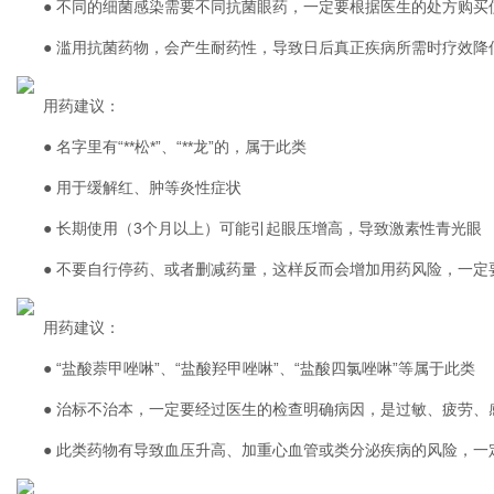
● 不同的细菌感染需要不同抗菌眼药，一定要根据医生的处方购买
● 滥用抗菌药物，会产生耐药性，导致日后真正疾病所需时疗效降
用药建议：
● 名字里有“**松*”、“**龙”的，属于此类
● 用于缓解红、肿等炎性症状
● 长期使用（3个月以上）可能引起眼压增高，导致激素性青光眼
● 不要自行停药、或者删减药量，这样反而会增加用药风险，一定
用药建议：
● “盐酸萘甲唑啉”、“盐酸羟甲唑啉”、“盐酸四氯唑啉”等属于此类
● 治标不治本，一定要经过医生的检查明确病因，是过敏、疲劳、感染.
● 此类药物有导致血压升高、加重心血管或类分泌疾病的风险，一