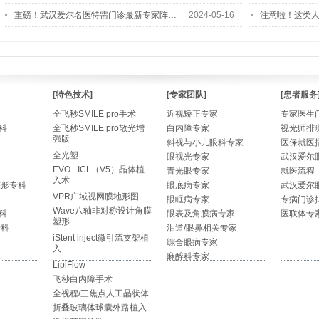
重磅！武汉爱尔名医特需门诊最新专家阵…
2024-05-16
注意啦！这类
[特色技术]
[专家团队]
[患者服务
全飞秒SMILE pro手术
近视矫正专家
专家医生
科
全飞秒SMILE pro散光增
白内障专家
视光师排
强版
斜视与小儿眼科专家
医保就医
全光塑
眼视光专家
武汉爱尔
EVO+ ICL（V5）晶体植
青光眼专家
就医流程
入术
整形专科
眼底病专家
武汉爱尔
VPR广域视网膜地形图
眼眶病专家
专病门诊
Wave八轴非对称设计角膜
科
眼表及角膜病专家
医联体专
塑形
专科
泪道/眼鼻相关专家
iStent inject微引流支架植
综合眼病专家
入
麻醉科专家
LipiFlow
飞秒白内障手术
全视程/三焦点人工晶状体
折叠玻璃体球囊外路植入