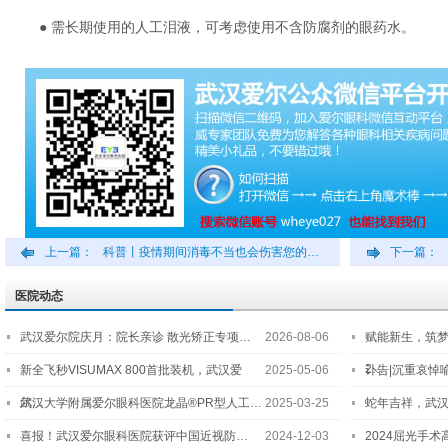
● 需长期使用的人工泪液，可考虑使用不含防腐剂的眼药水。
上一篇：
科普丨疫情期间消毒不当也会伤害您的…
下一篇：
医院动态
武汉爱尔院庆月：院长亲诊 散光矫正专项…
2026-08-06
赋能新生，筑
2…
新全飞秒VISUMAX 800首批装机，武汉爱
2025-05-06
讣告|沉重哀悼
尔…
武汉大学附属爱尔眼科医院龙晶®PR型人工…
2025-03-25
蛇年吉祥，武汉
喜报！武汉爱尔眼科医院获评中国近视防…
2024-12-03
2024屈光手