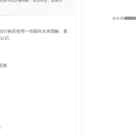
 首要考虑正确用眼，适当休息。如果仍
自行购买使用一些眼药水来缓解。看
的认识。
泪液
类