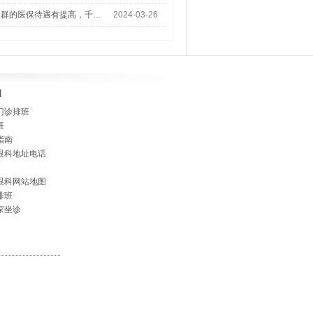
人群的医保待遇有提高，千…
2024-03-26
]
门诊排班
班
指南
眼科地址电话
眼科网站地图
排班
家坐诊