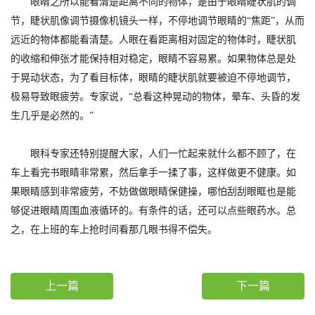
眼睛之所以能看清楚距离不同的物体，是由于眼睛睫状肌的调
节，睫状肌像调节摄像机镜头一样，不停地调节眼睛的“焦距”，从而
远近的物体都能看清楚。人眼在看距离相对固定的物体时，睫状肌
的收缩和伸张才能保持相对稳定，眼睛不容易累。如果物体总是处
于晃动状态，为了看目标体，眼睛的睫状肌就要被迫不停地调节，
极易导致眼疲劳。专家说，“总看这种晃动的物体，晕车、头昏的发
生几乎是必然的。”
眼科专家还特别提醒大家，人们一忙起来就什么都不顾了，在
车上看完书眼睛非常累，然后拿手一揉了事，这样做更不健康。如
果眼睛感到非常疲劳，不妨做做眼睛保健操，哪怕刮刮眼眶也是能
够促进眼睛周围血液循环的。有条件的话，还可以点些眼药水。总
之，在上班的车上抢时间看那几眼书得不偿失。
上一篇
下一篇