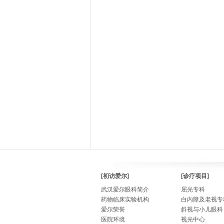
[初访爱尔]
[诊疗项目]
武汉爱尔眼科简介
屈光专科
药物临床实验机构
白内障及老视专
爱尔荣誉
斜视与小儿眼科
医院环境
视光中心