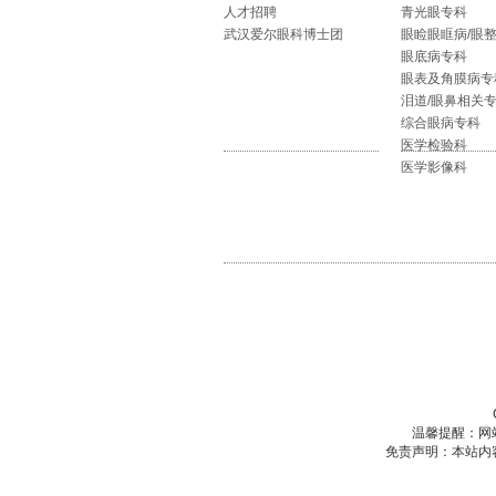
人才招聘
青光眼专科
武汉爱尔眼科博士团
眼睑眼眶病/眼
眼底病专科
眼表及角膜病专
泪道/眼鼻相关
综合眼病专科
医学检验科
医学影像科
温馨提醒：网
免责声明：本站内