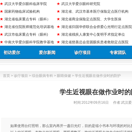
武汉大学爱尔眼科临床学院
武汉大学爱尔眼科研究院
国家药物临床试验机构
湖北省、武汉市基本医疗保险定点医疗机构
湖北省临床重点专科（眼科）
湖北省商业保险定点医院、大学生医保
湖北省住院医师规范化培训基地
湖北省归国华侨联合会侨爱心光明行定点医院
武汉市临床重点专科（眼科)
湖北省残疾人康复中心复明手术指定单位
中南大学爱尔眼科学院教学基地
湖北省慈善总会贫困眼疾患者救助定点医院
初访爱尔
爱尔新闻
诊疗项目
专家团队
首页
>
诊疗项目
>
综合眼病专科
>
眼睛保健
> 学生近视眼在做作业时的防护
学生近视眼在做作业时的
时间:
2012年09月16日
作者:武汉爱
如果使用台灯照明，那么室内再开一盏日光灯，目的是缩小书本与环境的对比度