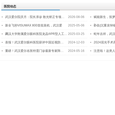
医院动态
武汉爱尔院庆月：院长亲诊 散光矫正专项…
2026-08-06
赋能新生，筑
2…
新全飞秒VISUMAX 800首批装机，武汉爱
2025-05-06
讣告|沉重哀悼
尔…
武汉大学附属爱尔眼科医院龙晶®PR型人工…
2025-03-25
蛇年吉祥，武汉
喜报！武汉爱尔眼科医院获评中国近视防…
2024-12-03
2024屈光手
重磅！武汉爱尔名医特需门诊最新专家阵…
2024-05-16
注意啦！这类