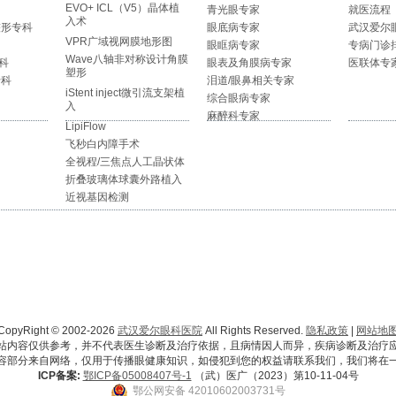
EVO+ ICL（V5）晶体植
青光眼专家
就医流程
入术
整形专科
眼底病专家
武汉爱尔
VPR广域视网膜地形图
眼眶病专家
专病门诊
Wave八轴非对称设计角膜
科
眼表及角膜病专家
医联体专
塑形
专科
泪道/眼鼻相关专家
iStent inject微引流支架植
综合眼病专家
入
麻醉科专家
LipiFlow
飞秒白内障手术
全视程/三焦点人工晶状体
折叠玻璃体球囊外路植入
近视基因检测
CopyRight © 2002-2026
武汉爱尔眼科医院
All Rights Reserved.
隐私政策
|
网站地
站内容仅供参考，并不代表医生诊断及治疗依据，且病情因人而异，疾病诊断及治疗
容部分来自网络，仅用于传播眼健康知识，如侵犯到您的权益请联系我们，我们将在
ICP备案:
鄂ICP备05008407号-1
（武）医广（2023）第10-11-04号
鄂公网安备 42010602003731号