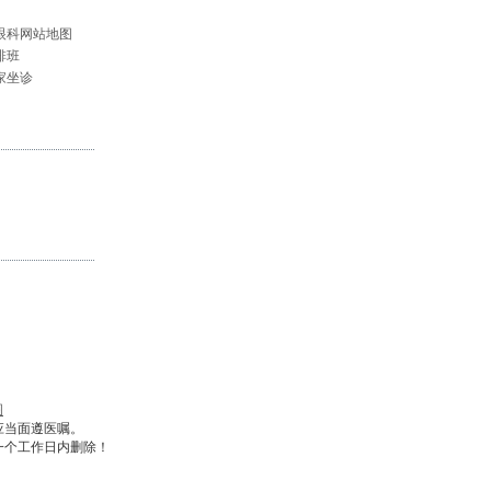
眼科网站地图
排班
家坐诊
图
应当面遵医嘱。
一个工作日内删除！