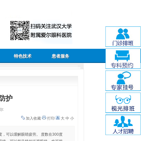
特色技术
患者服务
防护
尔
加入收藏
打印
大
中
小
，可以缓解眼睛疲劳。 度数在300度