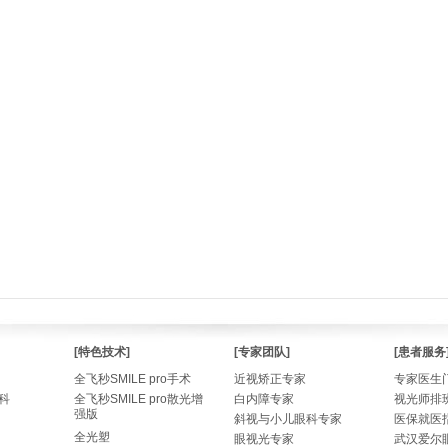
[特色技术]
[专家团队]
[患者服务
全飞秒SMILE pro手术
近视矫正专家
专家医生
科
全飞秒SMILE pro散光增
白内障专家
视光师排
强版
斜视与小儿眼科专家
医保就医
全光塑
眼视光专家
武汉爱尔