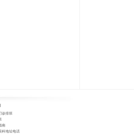
]
门诊排班
班
指南
眼科地址电话