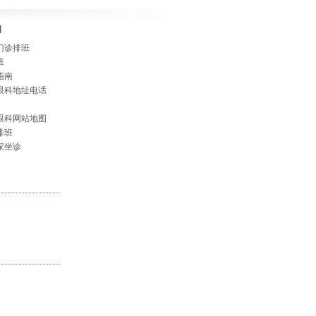
]
门诊排班
班
指南
眼科地址电话
眼科网站地图
排班
家坐诊