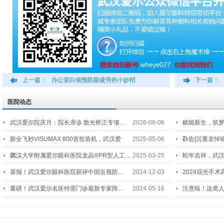
上一篇：
办公室白领预防眼疲劳的小妙招
下一篇：
医院动态
武汉爱尔院庆月：院长亲诊 散光矫正专项…
2026-08-06
赋能新生，筑
2…
新全飞秒VISUMAX 800首批装机，武汉爱
2025-05-06
讣告|沉重哀悼
尔…
武汉大学附属爱尔眼科医院龙晶®PR型人工…
2025-03-25
蛇年吉祥，武汉
喜报！武汉爱尔眼科医院获评中国近视防…
2024-12-03
2024屈光手
重磅！武汉爱尔名医特需门诊最新专家阵…
2024-05-16
注意啦！这类