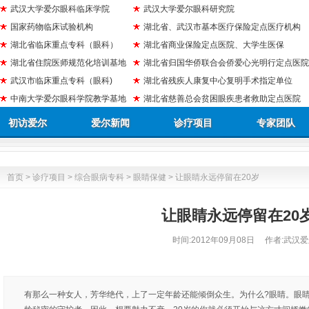
武汉大学爱尔眼科临床学院
武汉大学爱尔眼科研究院
国家药物临床试验机构
湖北省、武汉市基本医疗保险定点医疗机构
湖北省临床重点专科（眼科）
湖北省商业保险定点医院、大学生医保
湖北省住院医师规范化培训基地
湖北省归国华侨联合会侨爱心光明行定点医院
武汉市临床重点专科（眼科)
湖北省残疾人康复中心复明手术指定单位
中南大学爱尔眼科学院教学基地
湖北省慈善总会贫困眼疾患者救助定点医院
初访爱尔
爱尔新闻
诊疗项目
专家团队
首页
>
诊疗项目
>
综合眼病专科
>
眼睛保健
> 让眼睛永远停留在20岁
让眼睛永远停留在20
时间:
2012年09月08日
作者:武汉爱
有那么一种女人，芳华绝代，上了一定年龄还能倾倒众生。为什么?眼睛。眼