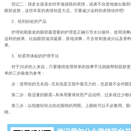
切记二：很多女孩喜欢经常做搞怪的表情，或者不自觉地做出脸部
眼部皮肤，这些丰富的表情却是大忌。尽量减少这样的表情动作吧!
2、恰到好处的产品
护理初期衰老的眼部最需要的护理是正确引导水分循环。使用清爽
这样的效果。比如眼部滋润凝露，质地清爽，不含有刺激成分以及香
果。
3、轻柔而体贴的护理手法
对于20岁的人来说，只要懂得使用简单的按摩手法就能帮助肌肤
单的三步曲做为参考：
步：使用你的无名指--无名指是五指中最无力的，也是最不会对眼
第二步：取适量的眼霜--具体用量请依照产品说明，过多或过少都
第三步：以指腹轻轻点拍在眼睛的周围。上眼睑可以不必敷用。眼
睛。