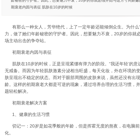
龄秘密的守护者。因此，想要魅力不衰，20岁的你就必须开始与这方寸间娇嫩
期衰老内因与表征 肌肤在10岁的时候
有那么一种女人，芳华绝代，上了一定年龄还能倾倒众生。为什么
力，做了她们年龄秘密的守护者。因此，想要魅力不衰，20岁的你就
场主动出击的争夺站。
初期衰老内因与表征
肌肤在10岁的时候，正是呈现紧绷有弹力的阶段。“我还年轻’的
无戒备。而因为年轻肌肤激素分泌相当旺盛，每天化妆，外在环境的
肤呈现出不稳定的状态。而对于眼部周围的皮肤来说，虽然还没有出
龄。这样的初期衰老大都是可逆的现象，通过培养合理的生活习惯，
题轻松解决。
初期衰老解决方案
1、健康的生活习惯
切记一：20岁是如花季般的年龄，但是挥霍无度的熬夜，在电脑
化。