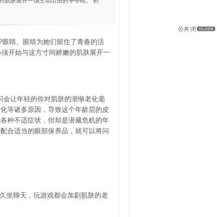
的肌肤展开一场主动出击的争夺站。 初
?眼睛。眼睛为她们留住了青春的活
必须开始与这方寸间娇嫩的肌肤展开一
意识会让年轻的你对肌肤的渐惭老化毫
变化等诸多原因，导致这个年龄层的皮
现各种不适症状，但却是潜藏危机的年
并配合适当的眼部保养品，就可以将问
前久坐聊天，玩游戏都会加剧肌肤的老