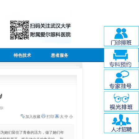
特色技术
患者服务
岁
尔
加入收藏
打印
大
中
小
睛为她们留住了青春的活力，做了她们年