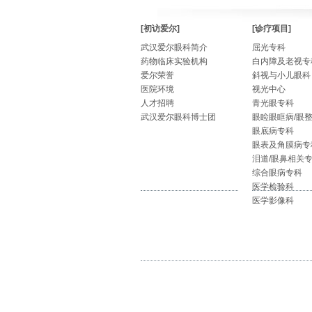
[初访爱尔]
[诊疗项目]
武汉爱尔眼科简介
屈光专科
药物临床实验机构
白内障及老视专
爱尔荣誉
斜视与小儿眼科
医院环境
视光中心
人才招聘
青光眼专科
武汉爱尔眼科博士团
眼睑眼眶病/眼
眼底病专科
眼表及角膜病专
泪道/眼鼻相关
综合眼病专科
医学检验科
医学影像科