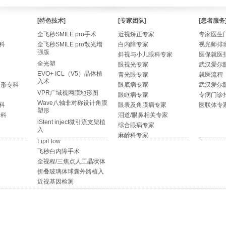
[特色技术]
[专家团队]
[患者服务
全飞秒SMILE pro手术
近视矫正专家
专家医生
科
全飞秒SMILE pro散光增
白内障专家
视光师排
强版
斜视与小儿眼科专家
医保就医
全光塑
眼视光专家
武汉爱尔
EVO+ ICL（V5）晶体植
青光眼专家
就医流程
入术
整形专科
眼底病专家
武汉爱尔
VPR广域视网膜地形图
眼眶病专家
专病门诊
Wave八轴非对称设计角膜
科
眼表及角膜病专家
医联体专
塑形
专科
泪道/眼鼻相关专家
iStent inject微引流支架植
综合眼病专家
入
麻醉科专家
LipiFlow
飞秒白内障手术
全视程/三焦点人工晶状体
折叠玻璃体球囊外路植入
近视基因检测