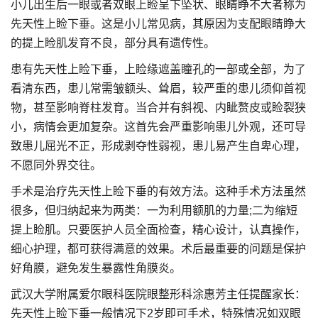
小儿出生后一眼或者双眼上睑呈下坠状、眼睛睁不大者称为
先天性上睑下垂。这是小儿常见病，其原因为支配眼睛睁大
的提上睑肌发育不良，部分具有遗传性。
患有先天性上睑下垂，上睑缘遮盖瞳孔的一部或全部，为了
看清东西，患儿常需皱额头、耸眉，较严重的患儿须仰首视
物，甚至影响脊柱发育。当合并有斜视、内眦赘皮或睑裂狭
小，病情会更加复杂。这首先会严重影响患儿外观，还可导
致患儿屈光不正，形成剥夺性弱视，患儿易产生自卑心理，
不愿同外界交往。
手术是治疗先天性上睑下垂的有效方法。这种手术方法虽然
很多，但归纳起来为两类：一为利用额肌的力量;二为缩短
提上睑肌。只要医护人员全面检查，精心设计，认真操作，
细心护理，都可获得满意的效果。术后最重要的问题是保护
好角膜，避免发生暴露性角膜炎。
武汉大学附属爱尔眼科医院眼整形科涂惠芳主任提醒家长：
先天性上睑下垂一般情况下2岁即可手术，特殊情况如双眼