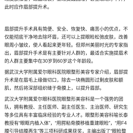
此时应作眉部提升术。
眉部提升手术具有简便、安全、恢复快、痛苦小的优点，不
仅能彻底干净地去除坏眉，还可以上提眼睑松弛皮肤，改善
眼周小皱纹，使人看起来更年轻。但郑州美丽时光的专家指
出，眉部提升手术是有主要针对人群的，最适合实施提眉术
的人群主要集中在30岁到60岁这个年龄段。
据武汉大学附属爱尔眼科医院眼整形美容专家介绍，眉部提
升术是在眉毛上缘做切口，除去一块椭圆形过剩皮肤和额
肌，然后将深部组织缝于骨膜上，以提升眉部。
武汉大学附属爱尔眼科医院眼整形美容科是一个强势的团
队，拥有教授、主任医师、副主任医生、主治医师、研究生
等多位具有丰富临床经验的专业人才。眼整形美容科喻长泰
教授有“眼眶内植入体”，“用腭粘骨膜移植重建眼睑”，“用F4
膜引导结膜再生”等三项科研成果获奖，主编出版了“眼睑整