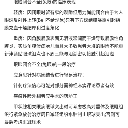
眼睑闭合不全(兔眼)的临床表现
轻度：因闭眼时留有窄的裂隙但用力尚能闭合由于为人
眼球反射性上转(Bell不给现象)只有下方球结膜暴露引起结
膜充血干燥肥厚和过度角化
重度：因角膜暴露表面无泪液湿润而干燥导致暴露性角
膜炎，实质角膜溃疡胎儿而且大多数患者大堆的眼睑不能重
新津紧贴眼球泪点也不周三能与泪湖密切接触引起泪溢
眼睑闭合不全(兔眼)的一段治疗
应意思针对病因结合进行轻易治疗：
针刺疗法信心可能对部分面神经麻痹评论患者有效
瘢痕性睑外翻者应手术的药矫正
甲状腺相关眼病眼球突出时可考虑极高对垂体及眼眶组
织行紧急放射治疗周日减轻组织水肿制止眼球突出;否则可
最后考虑眶减压术