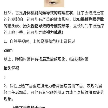
显然，它是
身体机能问题导致的病理症状
，除了会造成更甚
的外观影响，还可能有严重的健康影响，比如
提额睁眼导致
的抬头纹、抬头视物导致的脊椎变形等
，且长时间不行治疗
的上睑下垂，还可能导致
视力减退
！
1、自然平视时，上睑缘覆盖角膜上缘超过
2mm
以上，睁眼时常伴有扬眉及皱额现象，临床视物常
抬头仰视
；
2、假性上睑下垂重症肌无力者常因疲劳而下垂，表现为晨
轻而午后加重，可伴有其它眼外肌无力或全身横纹肌易疲劳
现象。
——上睑下垂自检小tips