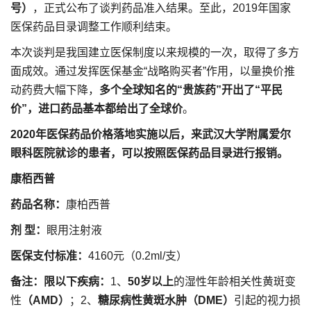
号）
，正式公布了谈判药品准入结果。至此，2019年国家
医保药品目录调整工作顺利结束。
本次谈判是我国建立医保制度以来规模的一次，取得了多方
面成效。通过发挥医保基金“战略购买者”作用，以量换价推
动药费大幅下降，
多个全球知名的“贵族药”开出了“平民
价”，进口药品基本都给出了全球价
。
2020年医保药品价格落地实施以后，来武汉大学附属爱尔
眼科医院就诊的患者，可以按照医保药品目录进行报销。
康栢西普
药品名称：
康柏西普
剂 型：
眼用注射液
医保支付标准：
4160元（0.2ml/支）
备注：
限以下疾病：
1、
50岁以上
的湿性年龄相关性黄斑变
性
（AMD）
；2、
糖尿病性黄斑水肿（DME）
引起的视力损