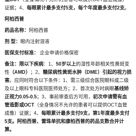
证据；4、
每眼累计最多支付5支，每个年度最多支付2支
。
阿柏西普
药品名称：
阿柏西普
剂 型：
眼内注射溶液
医保支付标准：
企业申请价格保密
备注：
限以下疾病
：1、
50岁以上
的湿性年龄相关性黄斑变
性
（AMD）
；2、
糖尿病性黄斑水肿（DME）引起的视力损
害
。应同时符合以下条件：1、需三级综合医院眼科或二级
及以上眼科专科医院医师处方；2、首次处方时病眼
基线矫
正视力0.05-0.5
；3、事前审查后方可用，
初次申请需有血
管造影或OCT
（全身情况不允许的患者可以提供OCT血管
成像）证据；4、
每眼累计最多支付9支，第1年度最多支付
5支。
阿柏西普、雷珠单抗和康柏西普的药品支数合并计
算。