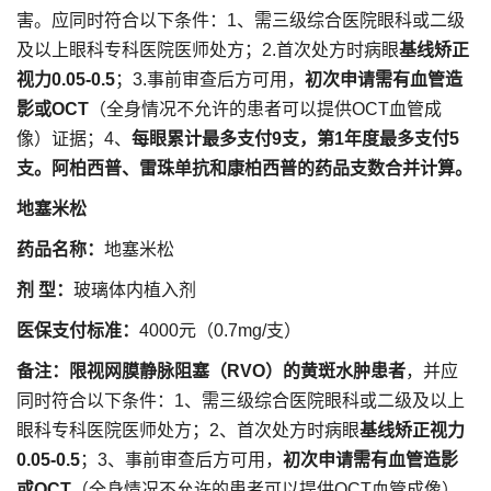
害。应同时符合以下条件：1、需三级综合医院眼科或二级
及以上眼科专科医院医师处方；2.首次处方时病眼
基线矫正
视力0.05-0.5
；3.事前审查后方可用，
初次申请需有血管造
影或OCT
（全身情况不允许的患者可以提供OCT血管成
像）证据；4、
每眼累计最多支付9支，第1年度最多支付5
支。
阿柏西普、雷珠单抗和康柏西普的药品支数合并计算。
地塞米松
药品名称：
地塞米松
剂 型：
玻璃体内植入剂
医保支付标准：
4000元（0.7mg/支）
备注：
限视网膜静脉阻塞（RVO）的黄斑水肿患者
，并应
同时符合以下条件：1、需三级综合医院眼科或二级及以上
眼科专科医院医师处方；2、首次处方时病眼
基线矫正视力
0.05-0.5
；3、事前审查后方可用，
初次申请需有血管造影
或OCT
（全身情况不允许的患者可以提供OCT血管成像）