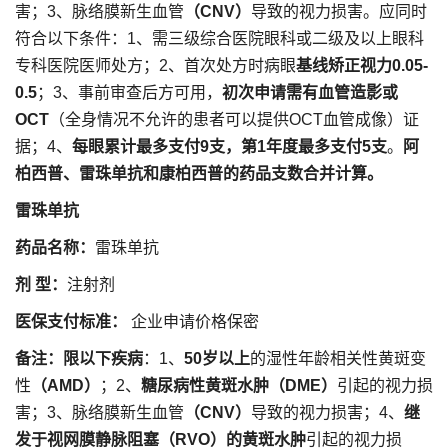
害；3、脉络膜新生血管
（CNV）
导致的视力损害。应同时
符合以下条件：1、需三级综合医院眼科或二级及以上眼科
专科医院医师处方；2、首次处方时病眼
基线矫正视力0.05-
0.5
；3、事前审查后方可用，
初次申请需有血管造影或
OCT
（全身情况不允许的患者可以提供OCT血管成像）证
据；4、
每眼累计最多支付9支，第1年度最多支付5支
。
阿
柏西普、雷珠单抗和康柏西普的药品支数合并计算。
雷珠单抗
药品名称：
雷珠单抗
剂 型：
注射剂
医保支付标准：
企业申请价格保密
备注：
限以下疾病
：1、
50岁以上
的湿性年龄相关性黄斑变
性
（AMD）
；2、
糖尿病性黄斑水肿（DME）
引起的视力损
害；3、脉络膜新生血管
（CNV）
导致的视力损害；4、
继
发于视网膜静脉阻塞（RVO）的黄斑水肿
引起的视力损