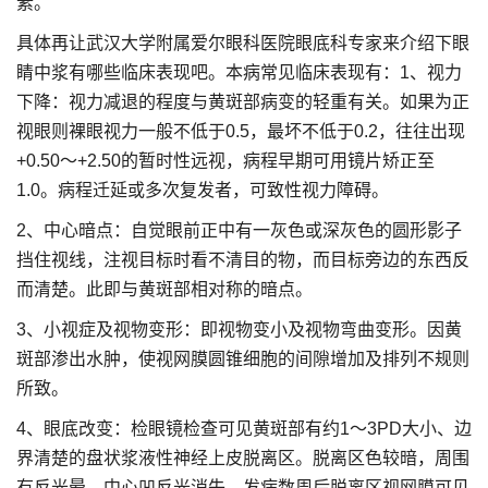
素。
具体再让武汉大学附属爱尔眼科医院眼底科专家来介绍下眼
睛中浆有哪些临床表现吧。本病常见临床表现有：1、视力
下降：视力减退的程度与黄斑部病变的轻重有关。如果为正
视眼则裸眼视力一般不低于0.5，最坏不低于0.2，往往出现
+0.50～+2.50的暂时性远视，病程早期可用镜片矫正至
1.0。病程迁延或多次复发者，可致性视力障碍。
2、中心暗点：自觉眼前正中有一灰色或深灰色的圆形影子
挡住视线，注视目标时看不清目的物，而目标旁边的东西反
而清楚。此即与黄斑部相对称的暗点。
3、小视症及视物变形：即视物变小及视物弯曲变形。因黄
斑部渗出水肿，使视网膜圆锥细胞的间隙增加及排列不规则
所致。
4、眼底改变：检眼镜检查可见黄斑部有约1～3PD大小、边
界清楚的盘状浆液性神经上皮脱离区。脱离区色较暗，周围
有反光晕，中心凹反光消失。发病数周后脱离区视网膜可见