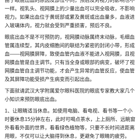
由于眼底出血的原因及部位不同，预后及对视力的影响也不
一样。视乳头、视网膜上的少量出血可以完全吸收，不影响
视力。如果出血位于黄斑部或累及黄斑或出血量多，血液进
入玻璃体内，视力就会受到严重损害，预后不良。
眼底出血不是不可预防的，视网膜动脉属终末动脉，毛细血
管属连续型，其内皮细胞间的联结为紧密的封闭小带，形成
血——视网膜屏障，致使血管内血液不能进入视网膜，且视
网膜血管是自主调节。只有当全身或眼部的病变，破坏了视
网膜血管自主调节功能，才会产生异常的血管反应，使血管
及其屏障功能受损产生病变而引起出血。
下面就请武汉大学附属爱尔眼科医院的眼底专家教大家几个
小知识来预防眼底出血。
1、让眼睛适当休息。如使用电脑、看电视、看书等一个小
时要休息15分钟左右，此时可喝点茶水，上上厕所、远眺窗
外看看外面的世界，看看绿色植物等，只要不长时间进距离
用眼，不仅可以让大脑得到休息，更避免了眼睛的疲劳。