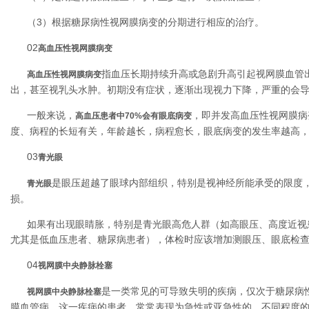
（3）根据糖尿病性视网膜病变的分期进行相应的治疗。
02
高血压性视网膜病变
指血压长期持续升高或急剧升高引起视网膜血管
高血压性视网膜病变
出，甚至视乳头水肿。初期没有症状，逐渐出现视力下降，严重的会
一般来说，
，即并发高血压性视网膜病
高血压患者中70%会有眼底病变
度、病程的长短有关，年龄越长，病程愈长，眼底病变的发生率越高
03
青光眼
是眼压超越了眼球内部组织，特别是视神经所能承受的限度
青光眼
损。
如果有出现眼睛胀，特别是青光眼高危人群（如高眼压、高度近视
尤其是低血压患者、糖尿病患者），体检时应该增加测眼压、眼底检
04
视网膜中央静脉栓塞
是一类常见的可导致失明的疾病，仅次于糖尿病
视网膜中央静脉栓塞
膜血管病。这一疾病的患者，常常表现为急性或亚急性的、不同程度