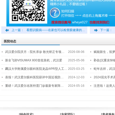
上一篇：
看图识眼病——在家也可以检查眼健康的…
下一篇：
医院动态
武汉爱尔院庆月：院长亲诊 散光矫正专项…
2026-08-06
赋能新生，筑
2…
新全飞秒VISUMAX 800首批装机，武汉爱
2025-05-06
讣告|沉重哀悼
尔…
武汉大学附属爱尔眼科医院龙晶®PR型人工…
2025-03-25
蛇年吉祥，武汉
喜报！武汉爱尔眼科医院获评中国近视防…
2024-12-03
2024屈光手
重磅！武汉爱尔名医特需门诊最新专家阵…
2024-05-16
注意啦！这类
[特色技术]
[专家团队]
[患者服务