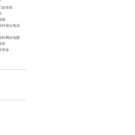
门诊排班
班
指南
眼科地址电话
眼科网站地图
排班
家坐诊