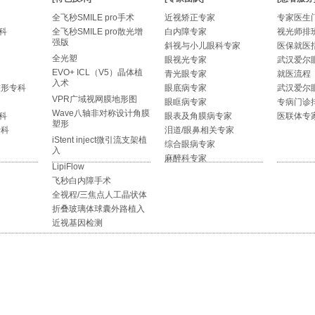
全飞秒SMILE pro手术
近视矫正专家
专家医生
科
全飞秒SMILE pro散光增
白内障专家
视光师排
强版
斜视与小儿眼科专家
医保就医
全光塑
眼视光专家
武汉爱尔
EVO+ ICL（V5）晶体植
青光眼专家
就医流程
入术
整形专科
眼底病专家
武汉爱尔
VPR广域视网膜地形图
眼眶病专家
专病门诊
Wave八轴非对称设计角膜
科
眼表及角膜病专家
医联体专
塑形
专科
泪道/眼鼻相关专家
iStent inject微引流支架植
综合眼病专家
入
麻醉科专家
LipiFlow
飞秒白内障手术
全视程/三焦点人工晶状体
折叠玻璃体球囊外路植入
近视基因检测