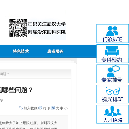
特色技术
患者服务
问题？
现哪些问题？
尔
加入收藏
打印
大
中
小
是年龄大了加上用眼过度。来到武汉大