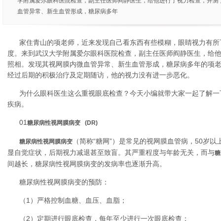
学附属爱尔眼科医院检查，副主任医师阎静医生，给他进行了视力检查，并测
血管异常、新生血管形成，糖尿病多年
家住青山的项老师，近来发现自己看东西有些模糊，眼睛视力有所
度。来到武汉大学附属爱尔眼科医院检查，副主任医师阎静医生，给
照相。发现其视网膜内微血管异常、新生血管形成，糖尿病多年的项
经过后期的积极治疗及定期随访，他的视力没有进一步恶化。
为什么眼科医生这么重视眼底检查？今天小编就带大家一起了解一
疾病。
01
糖尿病性视网膜病变 (DR)
（简称“糖网”）是常见的视网膜血管病，50岁
糖尿病性视网膜病变
显自觉症状，后期视力减退甚至致盲。其严重程度与年龄无关，而与
糖
间越长，糖尿病性视网膜病变的发病率也逐渐升高。
糖尿病性视网膜病变的预防：
（1）严格控制血糖、血压、血脂；
（2）定期进行眼底检查，每年至少进行一次眼底检查；