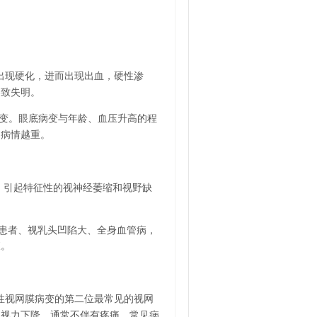
出现硬化，进而出现出血，硬性渗
导致失明。
变。眼底病变与年龄、血压升高的程
，病情越重。
，引起特征性的视神经萎缩和视野缺
患者、视乳头凹陷大、全身血管病，
查。
性视网膜病变的第二位最常见的视网
的视力下降，通常不伴有疼痛，常见病