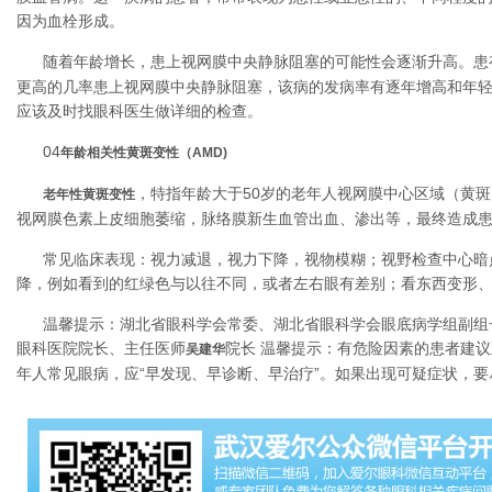
因为血栓形成。
随着年龄增长，患上视网膜中央静脉阻塞的可能性会逐渐升高。患
更高的几率患上视网膜中央静脉阻塞，该病的发病率有逐年增高和年
应该及时找眼科医生做详细的检查。
04
年龄相关性黄斑变性（AMD)
，特指年龄大于50岁的老年人视网膜中心区域（黄
老年性黄斑变性
视网膜色素上皮细胞萎缩，脉络膜新生血管出血、渗出等，最终造成
常见临床表现：视力减退，视力下降，视物模糊；视野检查中心暗
降，例如看到的红绿色与以往不同，或者左右眼有差别；看东西变形
温馨提示：湖北省眼科学会常委、湖北省眼科学会眼底病学组副组
眼科医院院长、主任医师
院长 温馨提示：有危险因素的患者建
吴建华
年人常见眼病，应“早发现、早诊断、早治疗”。如果出现可疑症状，