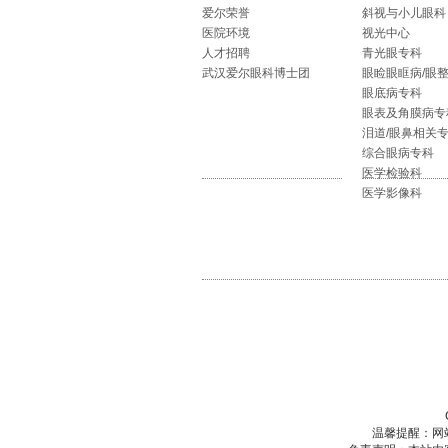
爱尔荣誉
斜视与小儿眼科
医院环境
视光中心
人才招聘
青光眼专科
武汉爱尔眼科博士团
眼睑眼眶病/眼
眼底病专科
眼表及角膜病专
泪道/眼鼻相关
综合眼病专科
医学检验科
医学影像科
温馨提醒：网