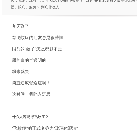
候，我陷入沉思 … … 什么人容易得飞蚊症？ 飞蚊症的正式名称为玻璃体混浊 
视、眼病、疲劳？ 到底什么人
冬天到了
有飞蚊症的朋友总是很苦恼
眼前的“蚊子”怎么都赶不走
黑的白的半透明的
飘来飘去
简直逼疯强迫症啊！
这时候，我陷入沉思
... ...
什么人容易得飞蚊症？
“飞蚊症”的正式名称为“玻璃体混浊”