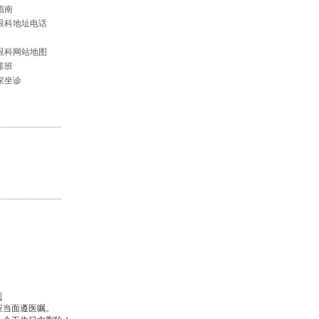
指南
眼科地址电话
眼科网站地图
排班
家坐诊
图
应当面遵医嘱。