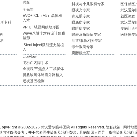
强版
斜视与小儿眼科专家
医保就医
全光塑
眼视光专家
武汉爱尔
EVO+ ICL（V5）晶体植
青光眼专家
就医流程
入术
整形专科
眼底病专家
武汉爱尔
VPR广域视网膜地形图
眼眶病专家
专病门诊
Wave八轴非对称设计角膜
科
眼表及角膜病专家
医联体专
塑形
专科
泪道/眼鼻相关专家
iStent inject微引流支架植
综合眼病专家
入
麻醉科专家
LipiFlow
飞秒白内障手术
全视程/三焦点人工晶状体
折叠玻璃体球囊外路植入
近视基因检测
CopyRight © 2002-2026
武汉爱尔眼科医院
All Rights Reserved.
隐私政策
|
网站地
站内容仅供参考，并不代表医生诊断及治疗依据，且病情因人而异，疾病诊断及治疗