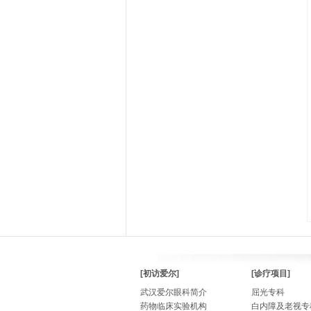
[初访爱尔]
[诊疗项目]
武汉爱尔眼科简介
屈光专科
药物临床实验机构
白内障及老视专