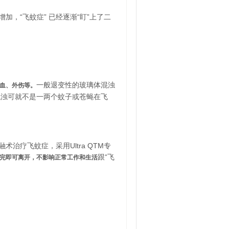
，“飞蚊症” 已经逐渐“盯”上了二
一般退变性的玻璃体混浊
出血、外伤等。
混浊可就不是一两个蚊子或苍蝇在飞
治疗飞蚊症，采用Ultra QTM专
跟“飞
做完即可离开，不影响正常工作和生活