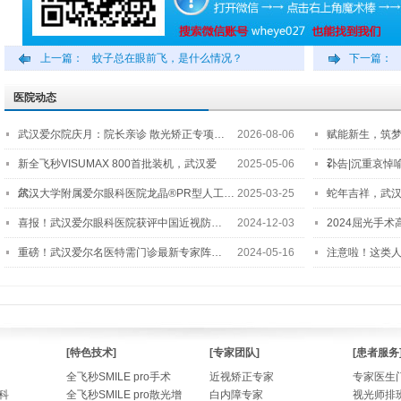
上一篇：
蚊子总在眼前飞，是什么情况？
下一篇：
医院动态
武汉爱尔院庆月：院长亲诊 散光矫正专项…
2026-08-06
赋能新生，筑
2…
新全飞秒VISUMAX 800首批装机，武汉爱
2025-05-06
讣告|沉重哀悼
尔…
武汉大学附属爱尔眼科医院龙晶®PR型人工…
2025-03-25
蛇年吉祥，武汉
喜报！武汉爱尔眼科医院获评中国近视防…
2024-12-03
2024屈光手
重磅！武汉爱尔名医特需门诊最新专家阵…
2024-05-16
注意啦！这类
[特色技术]
[专家团队]
[患者服务
全飞秒SMILE pro手术
近视矫正专家
专家医生
科
全飞秒SMILE pro散光增
白内障专家
视光师排