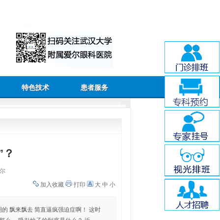
特色技术
患者服务
”？
尔
加入收藏
打印
大
中
小
的 飘来飘去 简直逼疯强迫症啊！ 这时