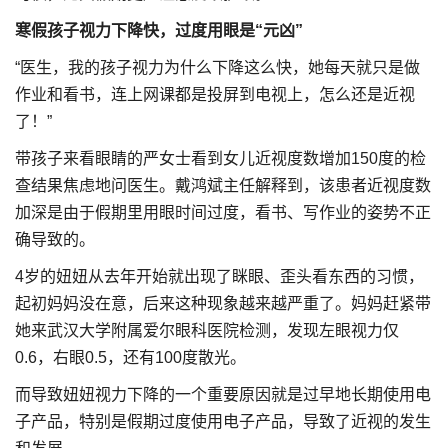
寒假孩子视力下降快，过度用眼是“元凶”
“医生，我的孩子视力为什么下降这么快，她每天就只是做
作业和看书，连上网课都是投屏到电视上，怎么还是近视
了！”
带孩子来看眼睛的严女士看到女儿近视度数增加150度的检
查结果焦虑地问医生。戴鸿斌主任解释到，该患者近视度数
加深是由于假期里用眼时间过度，看书、写作业的姿势不正
确导致的。
4岁的妞妞从去年开始就出现了眯眼、歪头看东西的习惯，
起初妈妈没在意，后来这种现象越来越严重了。妈妈赶紧带
她来武汉大学附属爱尔眼科医院检测，发现左眼视力仅
0.6，右眼0.5，还有100度散光。
而导致妞妞视力下降的一个重要原因就是过早地长期使用电
子产品，特别是假期过度使用电子产品，导致了近视的发生