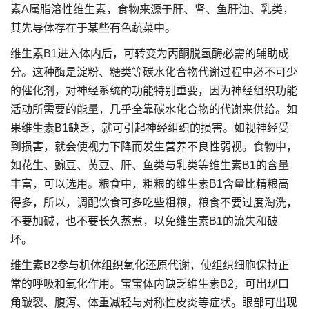
素A属脂溶性维生素，食物来源于肝、肾、鱼肝油、乳类，
其先导体存在于某些有色蔬菜中。
维生素B1进入体内后，可转变为丙酮脱氢酶必需的辅助成
分。这种酶是淀粉、糖类等碳水化合物代谢过程中必不可少
的催化剂，对神经系统的功能特别重要，因为神经组织功能
活动所需要的能量，几乎全靠碳水化合物的代谢来供给。如
果维生素B1缺乏，就可引起神经组织的损害。如视神经受
到损害，就会使视力下降而发生营养不良性弱视。食物中，
如花生、豌豆、黄豆、肝、鱼类与乳类等维生素B1的含量
丰富，可以选用。粮食中，粗粮的维生素B1含量比精粮高
得多，所以，调配饮食可多吃些粗粮，粮食不要过度淘洗，
不要加碱，也不要长久蒸煮，以免维生素B1的流失和破
坏。
维生素B2参与机体组织氧化还原代谢，使组织细胞保持正
常的呼吸和氧化作用。宝宝体内缺乏维生素B2，可出现口
角皲裂、腹泻、体重减轻与对称性皮炎等症状。眼部可出现