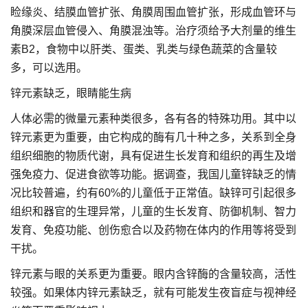
睑缘炎、结膜血管扩张、角膜周围血管扩张，形成血管环与
角膜深层血管侵入、角膜混浊等。治疗须给予大剂量的维生
素B2，食物中以肝类、蛋类、乳类与绿色蔬菜的含量较
多，可以选用。
锌元素缺乏，眼睛能生病
人体必需的微量元素种类很多，各有各的特殊功用。其中以
锌元素更为重要，由它构成的酶有几十种之多，关系到全身
组织细胞的物质代谢，具有促进生长发育和组织的再生及增
强免疫力、促进食欲等功能。据调查，我国儿童锌缺乏的情
况比较普遍，约有60%的儿童低于正常值。缺锌可引起很多
组织和器官的生理异常，儿童的生长发育、防御机制、智力
发育、免疫功能、创伤愈合以及药物在体内的作用等将受到
干扰。
锌元素与眼的关系更为重要。眼内含锌酶的含量较高，活性
较强。如果体内锌元素缺乏，就有可能发生夜盲症与视神经