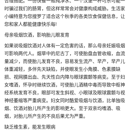
合理搭配。一份快餐一瓶纯净水、一个汉堡一杯可乐可能一
时骗过我们的肠胃，但这样常常会对健康构成威胁。生活家
小编特意为您搜罗了适合这个秋季的各类饮食保健信息，让
您和家人都能健康快乐每!
母亲吸烟饮酒，影响胎儿眼发育
如果说吸烟饮酒对人体有一定危害的话，那么母亲妊娠吸烟
可影响两代人。烟草中的尼古丁，可使胎盘血管收缩，血流
量减少，而使胎儿发育不良，容易发生流产、早产，早产儿
体重减轻，多伴先天缺陷，并使眼发生小角膜、色素膜缺
损、视网膜出血、先天性白内障与眼球震颤等病变。至于妇
女嗜酒，怀孕时继续饮酒，可使胎儿酒精中毒而导致中枢神
经系统发育不良，眼部可发生斜视、小眼球及眼球震颤与视
神经萎缩等严重病变。妇女同时酷爱吸烟与饮酒，比单独吸
烟、饮酒对胎儿所产生的影响更大。至于双亲均嗜酒、吸
烟，对胎儿所产生的不良后果尤为严重。
缺乏维生素，能发生眼病