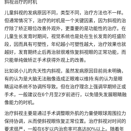
斜视治疗的时机
儿童斜视的发病原因不同，类型不同，治疗方法也不一样。
但通常情况下，治疗的时机是一个关键因素，因为斜视的治
疗除了矫正眼位改善外观外，更重要的是功能性的治疗。在
儿童生长发育时期间，视觉系统也是处在生长发育的旺盛阶
段，因而具有可塑性，年纪越小可塑性越大，治疗效果也就
越好，发育期终止后再治就很难恢复斜视眼的正常功能，而
只能单纯做矫正手术获得外观上的改善。
比如说小儿的先天性内斜视，虽然发病原因目前尚未明确，
有的认为是大脑无法融像造成正眼难以维持;有的认为是眼
睛运动系统不协调所导致。但在治疗理念上强调早期矫正或
手术，一般建议在6个月至2岁前进行，以免错失发展眼睛融
像能力的时机。
治疗斜视主要是通过手术调整眼外肌的力量使眼球周围拉力
保持协调，从而使斜视眼恢复正常位置。治疗斜视对时间的
要求很严，一般在6岁以内治愈率可高达80%以上。随着年