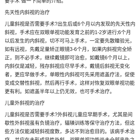
要手术”做一下简单的介绍。
先天性内斜视的治疗
儿童斜视是否需要手术?出生后或6个月以内发现的先天性内
斜视，手术应在双眼单视功能发育之前的1-2岁进行;6个月
以后发生的内斜视，切不可马上手术，一定要先散瞳验光，
如有远视，先戴足量矫正眼镜3-6个月，如果内斜视完全矫
正，则不必手术，继续戴镜即可治愈，如戴镜6个月以上，
内斜仅是减轻，残存斜视应尽早手术，戴镜后斜视无变化
者，更应早做手术，单眼性内斜视可先采用遮盖疗法，促使
变成交替性斜视，然后再行手术，这样对恢复双眼单视功能
更有利。如遮盖半年以上仍无效，也可手术治疗。
儿童外斜视的治疗
儿童斜视是否需要手术?外斜视儿童应早期手术，尤其是间
歇性外斜视虽有负镜治疗，辐辏训练等保守治疗方法，但这
些方法仅能减轻斜视度数，多达不到治愈目的。该病手术治
疗，并应在未形成显性外斜，双眼单视功能尚未全部丧失之