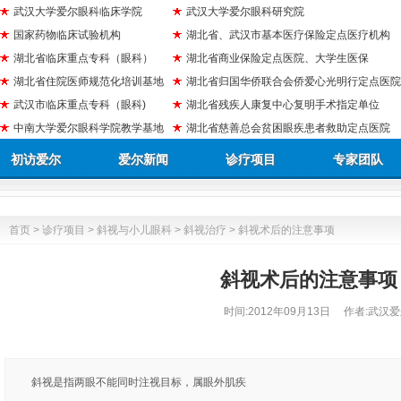
武汉大学爱尔眼科临床学院
武汉大学爱尔眼科研究院
国家药物临床试验机构
湖北省、武汉市基本医疗保险定点医疗机构
湖北省临床重点专科（眼科）
湖北省商业保险定点医院、大学生医保
湖北省住院医师规范化培训基地
湖北省归国华侨联合会侨爱心光明行定点医院
武汉市临床重点专科（眼科)
湖北省残疾人康复中心复明手术指定单位
中南大学爱尔眼科学院教学基地
湖北省慈善总会贫困眼疾患者救助定点医院
初访爱尔
爱尔新闻
诊疗项目
专家团队
首页
>
诊疗项目
>
斜视与小儿眼科
>
斜视治疗
> 斜视术后的注意事项
斜视术后的注意事项
时间:
2012年09月13日
作者:武汉爱
斜视是指两眼不能同时注视目标，属眼外肌疾