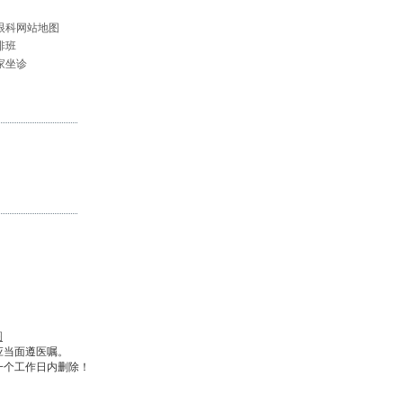
眼科网站地图
排班
家坐诊
图
应当面遵医嘱。
一个工作日内删除！