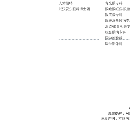
人才招聘
青光眼专科
武汉爱尔眼科博士团
眼睑眼眶病/眼
眼底病专科
眼表及角膜病专
泪道/眼鼻相关
综合眼病专科
医学检验科
医学影像科
温馨提醒：网
免责声明：本站内