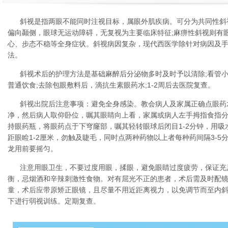
斜视是指两眼不能同时注视目标，属眼外肌疾病。可分为共同性斜
偏向颞侧，眼球无运动障碍，无复视为主要临床特征;麻痹性斜视则有
心、步态不稳等全身症状。斜视病因复杂，现代西医学除针对病因及
法。
斜视术后的护理方法是基础麻醉后分泌物多时及时予以清除;看管小
普通饮食;去除包眼敷料后，滴抗生素眼药水;1-2周后去医院复查。
斜视出院后注意事项：避免全身感染。教会病人及家属正确点眼药
净，然后病人取仰卧位，嘱其眼睛向上看，家属或病人左手拇指食指
持眼药瓶，将眼药点于下穹窿部，嘱其轻转眼球后闭目1-2分钟，用
距眼睑1-2厘米，勿触及睫毛，同时点两种药物以上者每种药间隔3-5
龙用前要摇匀。
注意用眼卫生，不要过度用眼，揉眼，避免眼睛过度疲劳，保证充
衡，忌烟酒和辛辣刺激性食物。对有屈光不正的患者，术后需及时配
童，术后应带原矫正眼镜，且尽量不用近距离视力，以免调节而至内
下进行弱视训练。定期复查。