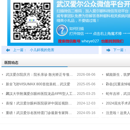
上一篇：
小儿斜视的危害
下一篇：
医院动态
武汉爱尔院庆月：院长亲诊 散光矫正专项…
2026-08-06
赋能新生，筑
2…
新全飞秒VISUMAX 800首批装机，武汉爱
2025-05-06
讣告|沉重哀悼
尔…
武汉大学附属爱尔眼科医院龙晶®PR型人工…
2025-03-25
蛇年吉祥，武汉
喜报！武汉爱尔眼科医院获评中国近视防…
2024-12-03
2024屈光手
重磅！武汉爱尔名医特需门诊最新专家阵…
2024-05-16
注意啦！这类