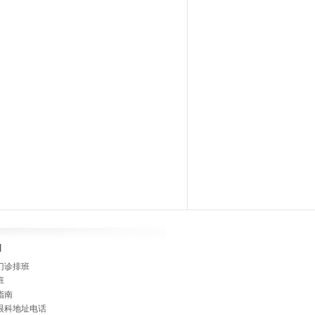
]
门诊排班
班
指南
眼科地址电话