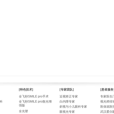
[特色技术]
[专家团队]
[患者服务
全飞秒SMILE pro手术
近视矫正专家
专家医生
科
全飞秒SMILE pro散光增
白内障专家
视光师排
强版
斜视与小儿眼科专家
医保就医
全光塑
眼视光专家
武汉爱尔