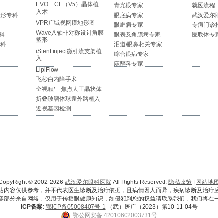
EVO+ ICL（V5）晶体植
青光眼专家
就医流程
入术
整形专科
眼底病专家
武汉爱尔
VPR广域视网膜地形图
眼眶病专家
专病门诊
Wave八轴非对称设计角膜
科
眼表及角膜病专家
医联体专
塑形
专科
泪道/眼鼻相关专家
iStent inject微引流支架植
综合眼病专家
入
麻醉科专家
LipiFlow
飞秒白内障手术
全视程/三焦点人工晶状体
折叠玻璃体球囊外路植入
近视基因检测
CopyRight © 2002-2026
武汉爱尔眼科医院
All Rights Reserved.
隐私政策
|
网站地
站内容仅供参考，并不代表医生诊断及治疗依据，且病情因人而异，疾病诊断及治疗
容部分来自网络，仅用于传播眼健康知识，如侵犯到您的权益请联系我们，我们将在
ICP备案:
鄂ICP备05008407号-1
（武）医广（2023）第10-11-04号
鄂公网安备 42010602003731号