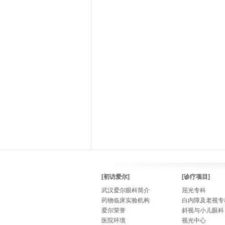
[初访爱尔]
[诊疗项目]
武汉爱尔眼科简介
屈光专科
药物临床实验机构
白内障及老视专
爱尔荣誉
斜视与小儿眼科
医院环境
视光中心