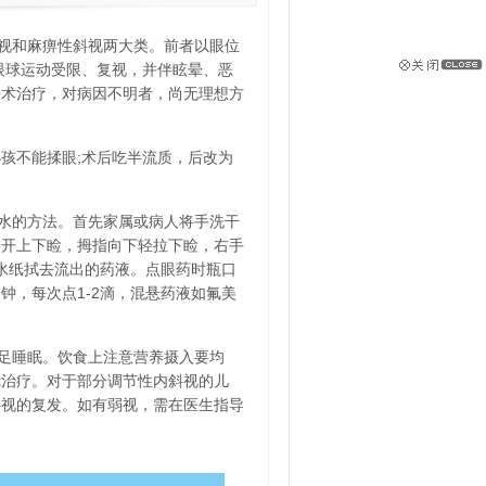
视和麻痹性斜视两大类。前者以眼位
眼球运动受限、复视，并伴眩晕、恶
手术治疗，对病因不明者，尚无理想方
孩不能揉眼;术后吃半流质，后改为
水的方法。首先家属或病人将手洗干
分开上下睑，拇指向下轻拉下睑，右手
吸水纸拭去流出的药液。点眼药时瓶口
分钟，每次点1-2滴，混悬药液如氟美
足睡眠。饮食上注意营养摄入要均
镜治疗。对于部分调节性内斜视的儿
斜视的复发。如有弱视，需在医生指导