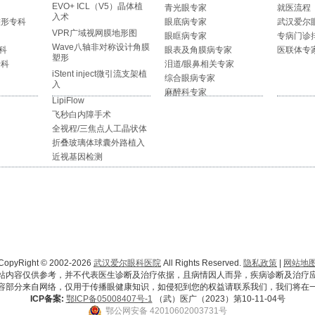
EVO+ ICL（V5）晶体植
青光眼专家
就医流程
入术
整形专科
眼底病专家
武汉爱尔
VPR广域视网膜地形图
眼眶病专家
专病门诊
Wave八轴非对称设计角膜
科
眼表及角膜病专家
医联体专
塑形
专科
泪道/眼鼻相关专家
iStent inject微引流支架植
综合眼病专家
入
麻醉科专家
LipiFlow
飞秒白内障手术
全视程/三焦点人工晶状体
折叠玻璃体球囊外路植入
近视基因检测
CopyRight © 2002-2026
武汉爱尔眼科医院
All Rights Reserved.
隐私政策
|
网站地
站内容仅供参考，并不代表医生诊断及治疗依据，且病情因人而异，疾病诊断及治疗
容部分来自网络，仅用于传播眼健康知识，如侵犯到您的权益请联系我们，我们将在
ICP备案:
鄂ICP备05008407号-1
（武）医广（2023）第10-11-04号
鄂公网安备 42010602003731号