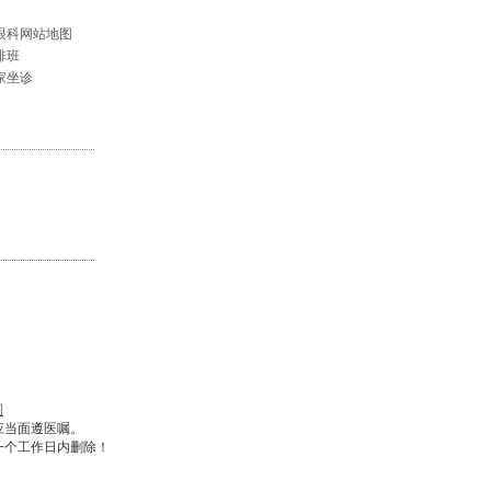
眼科网站地图
排班
家坐诊
图
应当面遵医嘱。
一个工作日内删除！