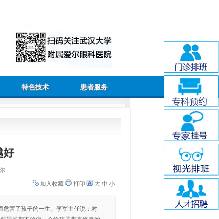
特色技术
患者服务
越好
尔
加入收藏
打印
大
中
小
而危害了孩子的一生。李军主任说：对