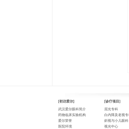
[初访爱尔]
[诊疗项目]
武汉爱尔眼科简介
屈光专科
药物临床实验机构
白内障及老视专
爱尔荣誉
斜视与小儿眼科
医院环境
视光中心