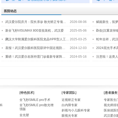
医院动态
武汉爱尔院庆月：院长亲诊 散光矫正专项…
2026-08-06
赋能新生，筑
2…
新全飞秒VISUMAX 800首批装机，武汉爱
2025-05-06
讣告|沉重哀悼
尔…
武汉大学附属爱尔眼科医院龙晶®PR型人工…
2025-03-25
蛇年吉祥，武汉
喜报！武汉爱尔眼科医院获评中国近视防…
2024-12-03
2024屈光手
重磅！武汉爱尔名医特需门诊最新专家阵…
2024-05-16
注意啦！这类
[特色技术]
[专家团队]
[患者服务
全飞秒SMILE pro手术
近视矫正专家
专家医生
科
全飞秒SMILE pro散光增
白内障专家
视光师排
强版
斜视与小儿眼科专家
医保就医
全光塑
眼视光专家
武汉爱尔