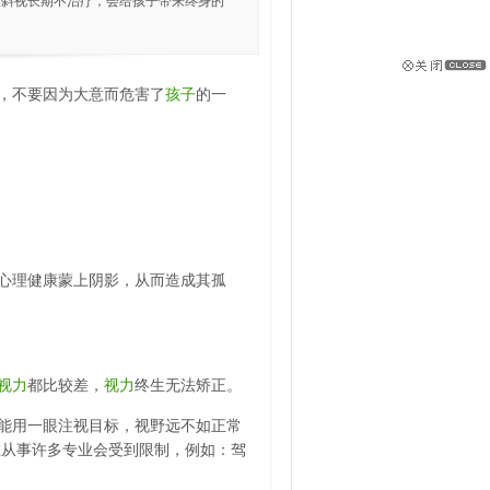
童斜视长期不治疗，会给孩子带来终身的
，不要因为大意而危害了
孩子
的一
心理健康蒙上阴影，从而造成其孤
视力
都比较差，
视力
终生无法矫正。
能用一眼注视目标，视野远不如正常
在从事许多专业会受到限制，例如：驾