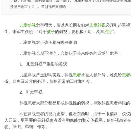
于孩子的斜视，要积极面对，及早治疗。 儿童斜视对于孩子都有哪些影响 儿
遗憾与危害： 1、儿童斜视严重影响
儿童
斜视
危害很大，所以家长朋友们对
儿童
斜视
必须引起重视
生。李军主任说：“对于
孩子
的斜视，要积极面对，及早
治疗
”。
儿童斜视对于孩子都有哪些影响
儿童斜视长期不治疗，会给孩子带来终身的遗憾与危害：
1、儿童斜视严重影响美观
儿童斜视严重影响美观，斜视
患者
常被人起外号，难免给
患者
僻、自卑及反常的心理，影响正常的工作和社交。
2、引发弱视
斜视患者大部分都易形成斜视性的弱视，导致斜视患者斜眼的
即使斜视患者的视力正常，但看东西时，由于一眼偏斜，仅仅
人开阔，更重要的是斜视患者没有融像能力和立体视觉，使斜视患者
驶、绘图、精细工作等。