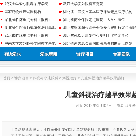
武汉大学爱尔眼科临床学院
武汉大学爱尔眼科研究院
国家药物临床试验机构
湖北省、武汉市基本医疗保险定点医疗机构
湖北省临床重点专科（眼科）
湖北省商业保险定点医院、大学生医保
湖北省住院医师规范化培训基地
湖北省归国华侨联合会侨爱心光明行定点医院
武汉市临床重点专科（眼科)
湖北省残疾人康复中心复明手术指定单位
中南大学爱尔眼科学院教学基地
湖北省慈善总会贫困眼疾患者救助定点医院
初访爱尔
爱尔新闻
诊疗项目
专家团队
首页
>
诊疗项目
>
斜视与小儿眼科
>
斜视治疗
> 儿童斜视治疗越早效果越好
儿童斜视治疗越早效果
时间:
2012年05月07日
作者:武汉爱
儿童斜视危害很大，所以家长朋友们对儿童斜视必须引起重视，不要因为大意