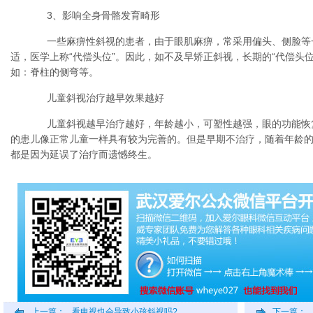
3、影响全身骨骼发育畸形
一些麻痹性斜视的患者，由于眼肌麻痹，常采用偏头、侧脸等
适，医学上称“代偿头位”。因此，如不及早矫正斜视，长期的“代偿头
如：脊柱的侧弯等。
儿童斜视治疗越早效果越好
儿童斜视越早治疗越好，年龄越小，可塑性越强，眼的功能恢
的患儿像正常儿童一样具有较为完善的。但是早期不治疗，随着年龄
都是因为延误了治疗而遗憾终生。
上一篇：
看电视也会导致小孩斜视吗?
下一篇：