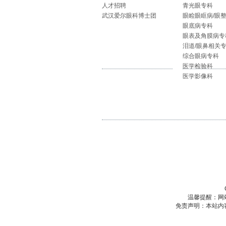
人才招聘
青光眼专科
武汉爱尔眼科博士团
眼睑眼眶病/眼
眼底病专科
眼表及角膜病专
泪道/眼鼻相关
综合眼病专科
医学检验科
医学影像科
温馨提醒：网
免责声明：本站内