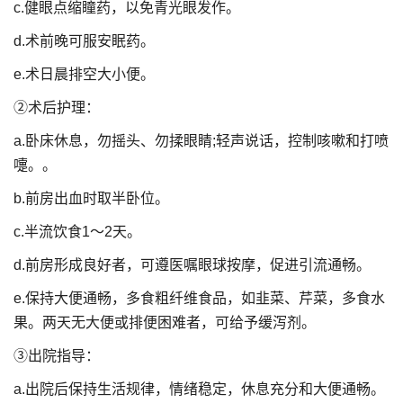
c.健眼点缩瞳药，以免青光眼发作。
d.术前晚可服安眠药。
e.术日晨排空大小便。
②术后护理：
a.卧床休息，勿摇头、勿揉眼睛;轻声说话，控制咳嗽和打喷
嚏。。
b.前房出血时取半卧位。
c.半流饮食1～2天。
d.前房形成良好者，可遵医嘱眼球按摩，促进引流通畅。
e.保持大便通畅，多食粗纤维食品，如韭菜、芹菜，多食水
果。两天无大便或排便困难者，可给予缓泻剂。
③出院指导：
a.出院后保持生活规律，情绪稳定，休息充分和大便通畅。