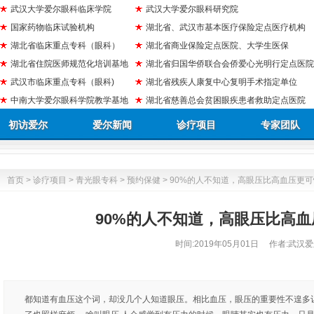
武汉大学爱尔眼科临床学院
武汉大学爱尔眼科研究院
国家药物临床试验机构
湖北省、武汉市基本医疗保险定点医疗机构
湖北省临床重点专科（眼科）
湖北省商业保险定点医院、大学生医保
湖北省住院医师规范化培训基地
湖北省归国华侨联合会侨爱心光明行定点医院
武汉市临床重点专科（眼科)
湖北省残疾人康复中心复明手术指定单位
中南大学爱尔眼科学院教学基地
湖北省慈善总会贫困眼疾患者救助定点医院
初访爱尔
爱尔新闻
诊疗项目
专家团队
首页
>
诊疗项目
>
青光眼专科
>
预约保健
> 90%的人不知道，高眼压比高血压更
90%的人不知道，高眼压比高
时间:
2019年05月01日
作者:武汉爱
都知道有血压这个词，却没几个人知道眼压。相比血压，眼压的重要性不遑多