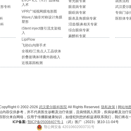
EVO+ ICL（V5）晶体植
青光眼专家
就医流程
入术
整形专科
眼底病专家
武汉爱尔
VPR广域视网膜地形图
眼眶病专家
专病门诊
Wave八轴非对称设计角膜
科
眼表及角膜病专家
医联体专
塑形
专科
泪道/眼鼻相关专家
iStent inject微引流支架植
综合眼病专家
入
麻醉科专家
LipiFlow
飞秒白内障手术
全视程/三焦点人工晶状体
折叠玻璃体球囊外路植入
近视基因检测
CopyRight © 2002-2026
武汉爱尔眼科医院
All Rights Reserved.
隐私政策
|
网站地
站内容仅供参考，并不代表医生诊断及治疗依据，且病情因人而异，疾病诊断及治疗
容部分来自网络，仅用于传播眼健康知识，如侵犯到您的权益请联系我们，我们将在
ICP备案:
鄂ICP备05008407号-1
（武）医广（2023）第10-11-04号
鄂公网安备 42010602003731号