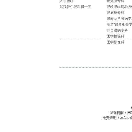
人才招聘
青光眼专科
武汉爱尔眼科博士团
眼睑眼眶病/眼
眼底病专科
眼表及角膜病专
泪道/眼鼻相关
综合眼病专科
医学检验科
医学影像科
温馨提醒：网
免责声明：本站内