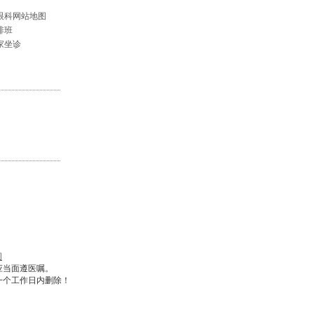
眼科网站地图
排班
家坐诊
图
应当面遵医嘱。
一个工作日内删除！