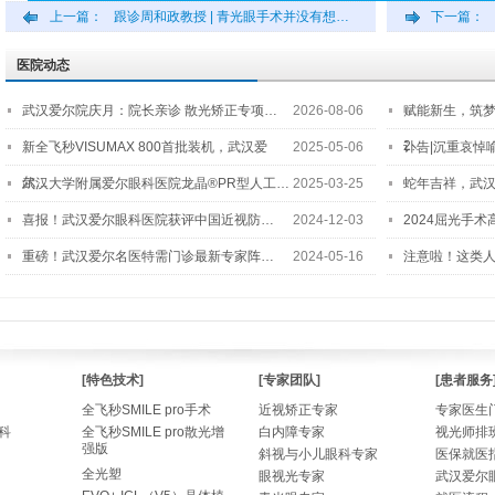
上一篇：
跟诊周和政教授 | 青光眼手术并没有想…
下一篇：
医院动态
武汉爱尔院庆月：院长亲诊 散光矫正专项…
2026-08-06
赋能新生，筑
2…
新全飞秒VISUMAX 800首批装机，武汉爱
2025-05-06
讣告|沉重哀悼
尔…
武汉大学附属爱尔眼科医院龙晶®PR型人工…
2025-03-25
蛇年吉祥，武汉
喜报！武汉爱尔眼科医院获评中国近视防…
2024-12-03
2024屈光手
重磅！武汉爱尔名医特需门诊最新专家阵…
2024-05-16
注意啦！这类
[特色技术]
[专家团队]
[患者服务
全飞秒SMILE pro手术
近视矫正专家
专家医生
科
全飞秒SMILE pro散光增
白内障专家
视光师排
强版
斜视与小儿眼科专家
医保就医
全光塑
眼视光专家
武汉爱尔