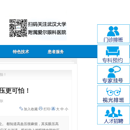
特色技术
患者服务
可怕！
血压更可怕！
尔
加入收藏
打印
大
中
小
让。 都知道高血压很麻烦，其实眼压高