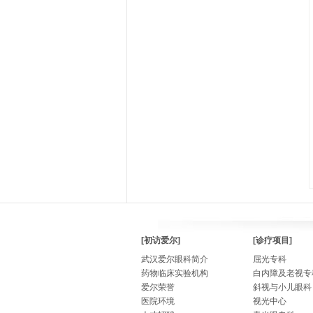
[初访爱尔]
[诊疗项目]
武汉爱尔眼科简介
屈光专科
药物临床实验机构
白内障及老视专
爱尔荣誉
斜视与小儿眼科
医院环境
视光中心