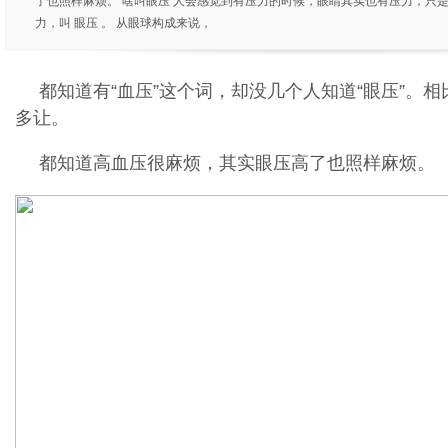
了也照样麻烦。 啥叫眼压 人会感觉到有压力的时候，眼睛其实也有压力，只
力，叫 眼压 。 从眼球构成来说，
都知道有“血压”这个词，却没几个人知道“眼压”。相
多让。
都知道高血压很麻烦，其实眼压高了也照样麻烦。