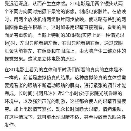
受远近深度，从而产生立体感。3D电影是用两个镜头从两
个不同方向同时拍摄下景物的影像，制成电影胶片。在放映
时，用两个放映机将两组胶片同步放映，使这略有差别的两
幅图像重叠在银幕上。这时如果用眼睛直接观看，看到的画
面是有重影的。当戴上特制的3D眼镜(实际上是一种偏光眼
镜)时，左眼只能看到左像，右眼只能看到右像，通过双眼
汇聚功能将左、右像叠和在眼底上，由大脑产生三维立体的
视觉效果。这就是立体电影的原理。
在3D电影上看到的立体和平时我们所看的真实的立体是不
一样的，前者是虚拟仿真的结果。这种虚拟仿真的立体感需
要观看者的眼睛不断运动眼睛的肌肉，进行紧张的调节才能
完成。长时间(《阿凡达》近3个小时)处于影院光线昏暗的
环境中，以及强烈声光的刺激，这些都会使人的眼睛容易疲
劳。加上电影情节紧张，观众长时间睁大眼睛，情绪激动，
在这种情况下，就可能出现眼睛不适，甚至导致青光眼急性
发作。