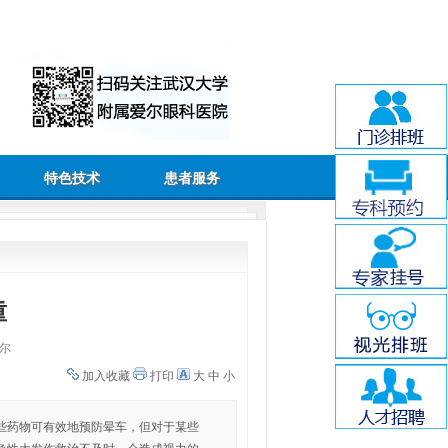
特色技术
患者服务
重
尔
加入收藏
打印
大
中
小
些药物可有效地预防晕车，但对于某些