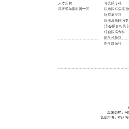
人才招聘
青光眼专科
武汉爱尔眼科博士团
眼睑眼眶病/眼
眼底病专科
眼表及角膜病专
泪道/眼鼻相关
综合眼病专科
医学检验科
医学影像科
温馨提醒：网
免责声明：本站内