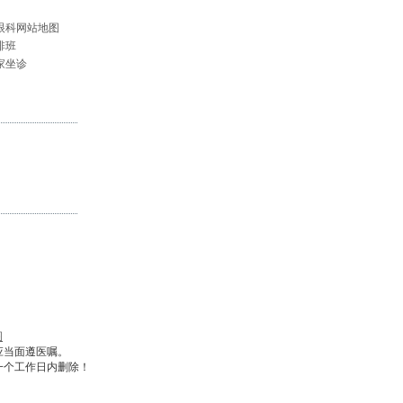
眼科网站地图
排班
家坐诊
图
应当面遵医嘱。
一个工作日内删除！