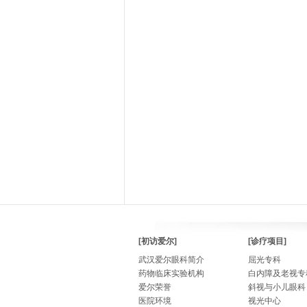
[初访爱尔]
[诊疗项目]
武汉爱尔眼科简介
屈光专科
药物临床实验机构
白内障及老视专
爱尔荣誉
斜视与小儿眼科
医院环境
视光中心