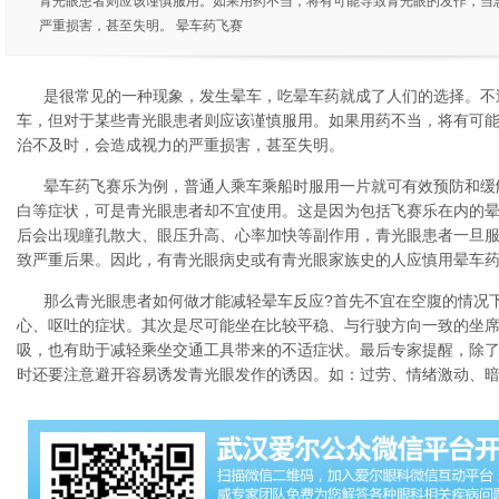
青光眼患者则应该谨慎服用。如果用药不当，将有可能导致青光眼的发作，当
严重损害，甚至失明。 晕车药飞赛
是很常见的一种现象，发生晕车，吃晕车药就成了人们的选择。不
车，但对于某些青光眼患者则应该谨慎服用。如果用药不当，将有可
治不及时，会造成视力的严重损害，甚至失明。
晕车药飞赛乐为例，普通人乘车乘船时服用一片就可有效预防和缓
白等症状，可是青光眼患者却不宜使用。这是因为包括飞赛乐在内的
后会出现瞳孔散大、眼压升高、心率加快等副作用，青光眼患者一旦
致严重后果。因此，有青光眼病史或有青光眼家族史的人应慎用晕车
那么青光眼患者如何做才能减轻晕车反应?首先不宜在空腹的情况
心、呕吐的症状。其次是尽可能坐在比较平稳、与行驶方向一致的坐
吸，也有助于减轻乘坐交通工具带来的不适症状。最后专家提醒，除
时还要注意避开容易诱发青光眼发作的诱因。如：过劳、情绪激动、