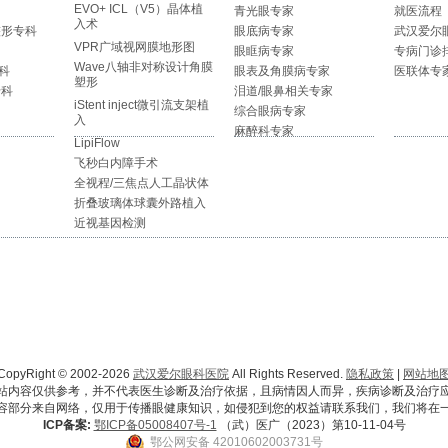
EVO+ ICL（V5）晶体植
青光眼专家
就医流程
入术
整形专科
眼底病专家
武汉爱尔
VPR广域视网膜地形图
眼眶病专家
专病门诊
Wave八轴非对称设计角膜
科
眼表及角膜病专家
医联体专
塑形
专科
泪道/眼鼻相关专家
iStent inject微引流支架植
综合眼病专家
入
麻醉科专家
LipiFlow
飞秒白内障手术
全视程/三焦点人工晶状体
折叠玻璃体球囊外路植入
近视基因检测
CopyRight © 2002-2026
武汉爱尔眼科医院
All Rights Reserved.
隐私政策
|
网站地
站内容仅供参考，并不代表医生诊断及治疗依据，且病情因人而异，疾病诊断及治疗
容部分来自网络，仅用于传播眼健康知识，如侵犯到您的权益请联系我们，我们将在
ICP备案:
鄂ICP备05008407号-1
（武）医广（2023）第10-11-04号
鄂公网安备 42010602003731号