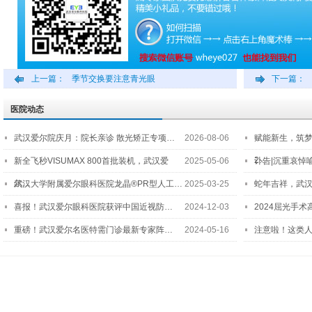
上一篇：
季节交换要注意青光眼
下一篇：
医院动态
武汉爱尔院庆月：院长亲诊 散光矫正专项…
2026-08-06
赋能新生，筑
2…
新全飞秒VISUMAX 800首批装机，武汉爱
2025-05-06
讣告|沉重哀悼
尔…
武汉大学附属爱尔眼科医院龙晶®PR型人工…
2025-03-25
蛇年吉祥，武汉
喜报！武汉爱尔眼科医院获评中国近视防…
2024-12-03
2024屈光手
重磅！武汉爱尔名医特需门诊最新专家阵…
2024-05-16
注意啦！这类