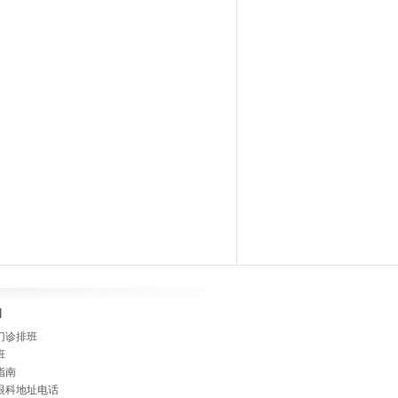
]
门诊排班
班
指南
眼科地址电话