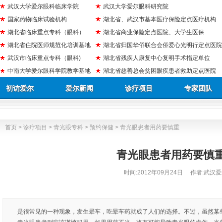
武汉大学爱尔眼科临床学院
武汉大学爱尔眼科研究院
国家药物临床试验机构
湖北省、武汉市基本医疗保险定点医疗机构
湖北省临床重点专科（眼科）
湖北省商业保险定点医院、大学生医保
湖北省住院医师规范化培训基地
湖北省归国华侨联合会侨爱心光明行定点医院
武汉市临床重点专科（眼科)
湖北省残疾人康复中心复明手术指定单位
中南大学爱尔眼科学院教学基地
湖北省慈善总会贫困眼疾患者救助定点医院
初访爱尔
爱尔新闻
诊疗项目
专家团队
首页
>
诊疗项目
>
青光眼专科
>
预约保健
> 青光眼患者用药要慎重
青光眼患者用药要慎
时间:
2012年09月24日
作者:武汉爱
是很常见的一种现象，发生晕车，吃晕车药就成了人们的选择。不过，虽然某