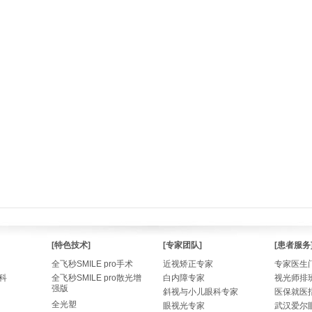
[特色技术]
[专家团队]
[患者服务
全飞秒SMILE pro手术
近视矫正专家
专家医生
科
全飞秒SMILE pro散光增
白内障专家
视光师排
强版
斜视与小儿眼科专家
医保就医
全光塑
眼视光专家
武汉爱尔