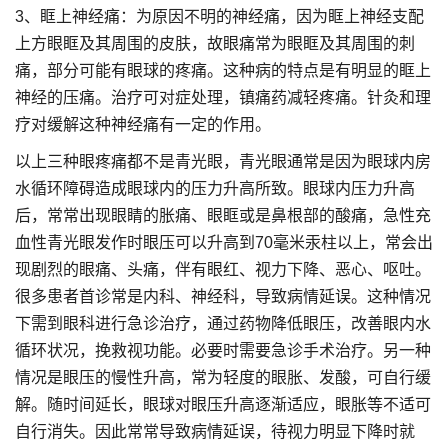
3、眶上神经痛：为原因不明的神经痛，因为眶上神经支配
上方眼眶及其周围的皮肤，故眼痛常为眼眶及其周围的刺
痛，部分可能有眼球的疼痛。这种病的特点是有明显的眶上
神经的压痛。治疗可对症处理，镇痛药减轻疼痛。针灸和理
疗对缓解这种神经痛有一定的作用。
以上三种眼疼痛都不是青光眼，青光眼通常是因为眼球内房
水循环障碍造成眼球内的压力升高所致。眼球内压力升高
后，常常出现眼睛的胀痛、眼眶或是鼻根部的酸痛，急性充
血性青光眼发作时眼压可以升高到70毫米汞柱以上，常会出
现剧烈的眼痛、头痛，伴有眼红、视力下降、恶心、呕吐。
很多患者首诊常是内科、神经科，导致病情延误。这种情况
下需到眼科进行急诊治疗，通过药物降低眼压，改善眼内水
循环状况，挽救视功能。必要时需要急诊手术治疗。另一种
情况是眼压的慢性升高，常为轻度的眼胀、发酸，可自行缓
解。随时间延长，眼球对眼压升高逐渐适应，眼胀等不适可
自行消失。因此常常导致病情延误，待视力明显下降时就