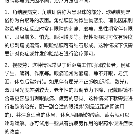
眼睛疼痛的原因不同，治疗方法也不同。
1、角结膜病变：角膜即俗称为黑眼珠的部分，球结膜则是
俗称为白眼珠的表面。角结膜因为微生物感染、理化因素刺
激造成炎症反应时常有眼睛的刺痛、磨痛，急性期常伴有眼
红、眼屎增多、怕光、眼泪增多等。慢性炎症时可仅有轻度
的眼刺痛或磨痛，眼睑结膜可有结石形成。这种情况下仅需
要针对炎症或并发的睑结石进行治疗即可。
2、视疲劳：这种情况常见于近距离工作时间较长者，例如
学生、编辑、作家等。眼痛通常为酸痛、睁不开眼，易流
泪，休息后常好转。如果伴有屈光不正(例如远视、散光)，
双眼屈光度差别较大，老年性的眼调节力下降，配戴眼镜不
合适更容易出现眼酸痛、疲劳的感觉。这种情况下就需要进
行准确的验光，配一副合适的眼镜(特别是近距离阅读用
的)，并注意适当的休息，休息后眼睛的酸痛、疲劳就可以
逐渐缓解。亦可试用一些具有抗疲劳作用的眼药水促进症状
的改善。