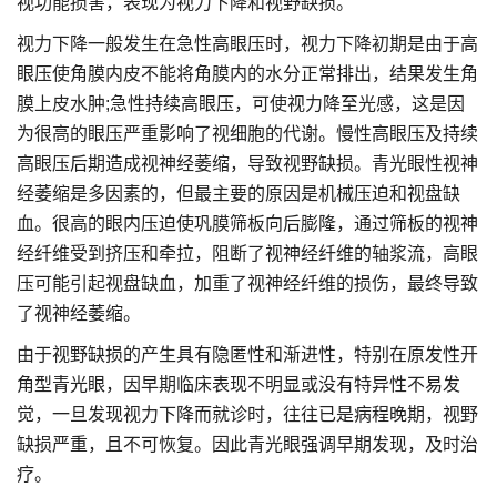
视功能损害，表现为视力下降和视野缺损。
视力下降一般发生在急性高眼压时，视力下降初期是由于高
眼压使角膜内皮不能将角膜内的水分正常排出，结果发生角
膜上皮水肿;急性持续高眼压，可使视力降至光感，这是因
为很高的眼压严重影响了视细胞的代谢。慢性高眼压及持续
高眼压后期造成视神经萎缩，导致视野缺损。青光眼性视神
经萎缩是多因素的，但最主要的原因是机械压迫和视盘缺
血。很高的眼内压迫使巩膜筛板向后膨隆，通过筛板的视神
经纤维受到挤压和牵拉，阻断了视神经纤维的轴浆流，高眼
压可能引起视盘缺血，加重了视神经纤维的损伤，最终导致
了视神经萎缩。
由于视野缺损的产生具有隐匿性和渐进性，特别在原发性开
角型青光眼，因早期临床表现不明显或没有特异性不易发
觉，一旦发现视力下降而就诊时，往往已是病程晚期，视野
缺损严重，且不可恢复。因此青光眼强调早期发现，及时治
疗。