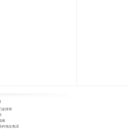
]
门诊排班
班
指南
眼科地址电话