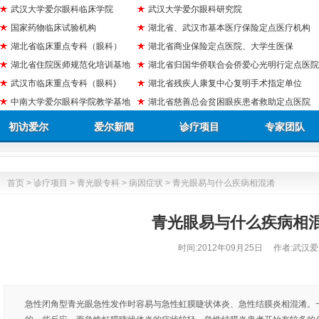
武汉大学爱尔眼科临床学院
武汉大学爱尔眼科研究院
国家药物临床试验机构
湖北省、武汉市基本医疗保险定点医疗机构
湖北省临床重点专科（眼科）
湖北省商业保险定点医院、大学生医保
湖北省住院医师规范化培训基地
湖北省归国华侨联合会侨爱心光明行定点医院
武汉市临床重点专科（眼科)
湖北省残疾人康复中心复明手术指定单位
中南大学爱尔眼科学院教学基地
湖北省慈善总会贫困眼疾患者救助定点医院
初访爱尔
爱尔新闻
诊疗项目
专家团队
首页
>
诊疗项目
>
青光眼专科
>
病因症状
> 青光眼易与什么疾病相混淆
青光眼易与什么疾病相
时间:
2012年09月25日
作者:武汉爱
急性闭角型青光眼急性发作时容易与急性虹膜睫状体炎、急性结膜炎相混淆。