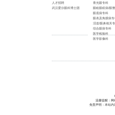
人才招聘
青光眼专科
武汉爱尔眼科博士团
眼睑眼眶病/眼
眼底病专科
眼表及角膜病专
泪道/眼鼻相关
综合眼病专科
医学检验科
医学影像科
温馨提醒：网
免责声明：本站内