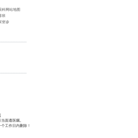
眼科网站地图
排班
家坐诊
图
应当面遵医嘱。
一个工作日内删除！