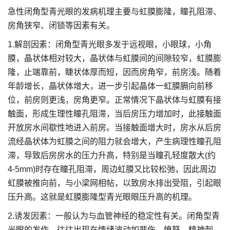
急性闭角型青光眼的发病机理主要与虹膜膨隆，瞳孔阻滞、
房角狭窄、闭锁等因素有关。
1.解剖因素：闭角型青光眼多发于远视眼，小眼球，小角
膜，晶状体相对较大，晶状体与虹膜间的间隙较窄，虹膜膨
隆，止端靠前，睫状体厚而短，因而房角窄，前房浅。随着
年龄增长，晶状体增大，进一步引起晶体一虹膜膈向前移
位，前房则更浅，房角更窄。正常情况下晶状体与虹膜有接
触面，形成生理性瞳孔阻滞，当后房压力增加时，此接触面
开放房水间歇性地进入前房。当接触面增大时，房水从后房
流经晶状体为虹膜之间的阻力就会增大，产生病理性瞳孔阻
滞，导致后房房水的压力升高，特别是当瞳孔轻度散大(约
4-5mm)时存在瞳孔阻滞，周边虹膜又比较松弛，因此周边
虹膜被推向前，与小梁网相帖，以致房水排出受阻，引起眼
压升高。这就是虹膜膨隆型青光眼眼压升高的机理。
2.诱发因素：一般认为与血管神经的稳定性有关。闭角型青
光眼的发作，往往出现在情绪波动如悲伤、愤怒、精神刺