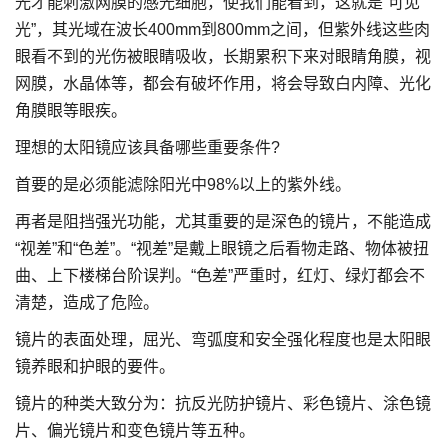
光才能刺激网膜的感光细胞，使我们能看到，这就是“可见
光”，其光域在波长400mm到800mm之间，但紫外线这些肉
眼看不到的光伤被眼睛吸收，长期累积下来对眼睛角膜，视
网膜，水晶体等，都会有破坏作用，将会导致白内障、光化
角膜眼等眼疾。
理想的太阳镜应该具备哪些重要条件?
首要的是必须能滤除阳光中98%以上的紫外线。
再者是阻挡强光功能，尤其重要的是深色的镜片，不能造成
“视差”和“色差”。“视差”是戴上眼镜之后看物走路、物体被扭
曲、上下楼梯台阶误判。“色差”严重时，红灯、绿灯都会不
清楚，造成了危险。
镜片的表面处理，屈光、弯弧度和安全强化程度也是太阳眼
镜养眼和护眼的要件。
镜片的种类大致分为：抗反光防护镜片、彩色镜片、涂色镜
片、偏光镜片和变色镜片等五种。