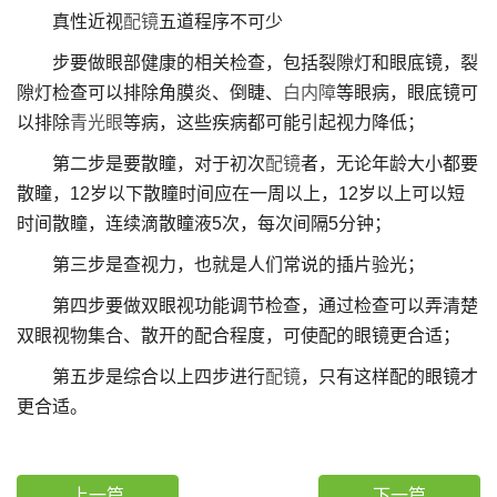
真性近视
配镜
五道程序不可少
步要做眼部健康的相关检查，包括裂隙灯和眼底镜，裂
隙灯检查可以排除角膜炎、倒睫、
白内障
等眼病，眼底镜可
以排除
青光眼
等病，这些疾病都可能引起视力降低；
第二步是要散瞳，对于初次
配镜
者，无论年龄大小都要
散瞳，12岁以下散瞳时间应在一周以上，12岁以上可以短
时间散瞳，连续滴散瞳液5次，每次间隔5分钟；
第三步是查视力，也就是人们常说的插片验光；
第四步要做双眼视功能调节检查，通过检查可以弄清楚
双眼视物集合、散开的配合程度，可使配的眼镜更合适；
第五步是综合以上四步进行
配镜
，只有这样配的眼镜才
更合适。
上一篇
下一篇