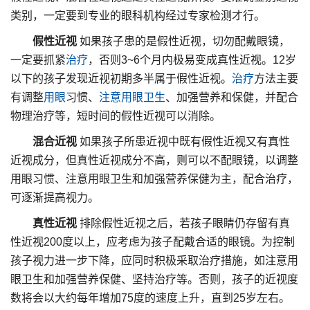
类别，一定要到专业的眼科机构经过专家检测才行。
假性近视
如果孩子患的是假性近视，切勿配戴眼镜，
一定要抓紧
治疗
，否则3~6个月内极易变成真性近视。12岁
以下的孩子发现近视初期多半属于假性近视。
治疗
方法主要
有调整
用眼
习惯、
注意
用眼
卫生
、加强营养和保健，并配合
物理治疗等，短时间的假性近视可以消除。
混合近视
如果孩子所患近视中既有假性近视又有真性
近视成分，但真性近视成分不高，则可以不配眼镜，以调整
用眼习惯、注意用眼卫生和加强营养保健为主，配合治疗，
可逐渐提高视力。
真性近视
排除假性近视之后，若孩子眼睛仍存留有真
性近视200度以上，应考虑为孩子配戴合适的眼镜。为控制
孩子视力进一步下降，应同时积极采取治疗措施，如注意用
眼卫生和加强营养保健、坚持治疗等。否则，孩子的近视度
数将会以大约每年增加75度的速度上升，直到25岁左右。