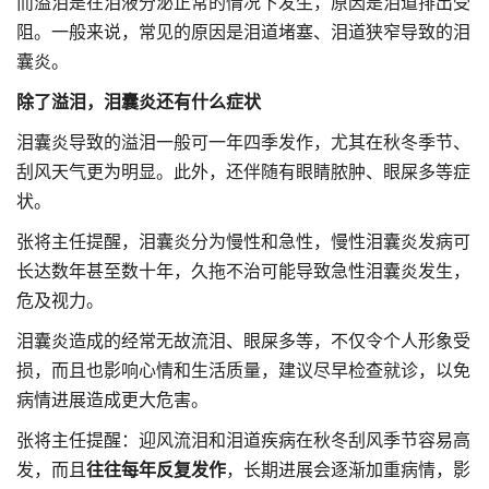
而溢泪是在泪液分泌正常的情况下发生，原因是泪道排出受
阻。一般来说，常见的原因是泪道堵塞、泪道狭窄导致的泪
囊炎。
除了溢泪，泪囊炎还有什么症状
泪囊炎导致的溢泪一般可一年四季发作，尤其在秋冬季节、
刮风天气更为明显。此外，还伴随有眼睛脓肿、眼屎多等症
状。
张将主任提醒，泪囊炎分为慢性和急性，慢性泪囊炎发病可
长达数年甚至数十年，久拖不治可能导致急性泪囊炎发生，
危及视力。
泪囊炎造成的经常无故流泪、眼屎多等，不仅令个人形象受
损，而且也影响心情和生活质量，建议尽早检查就诊，以免
病情进展造成更大危害。
张将主任提醒：迎风流泪和泪道疾病在秋冬刮风季节容易高
发，而且
往往每年反复发作
，长期进展会逐渐加重病情，影