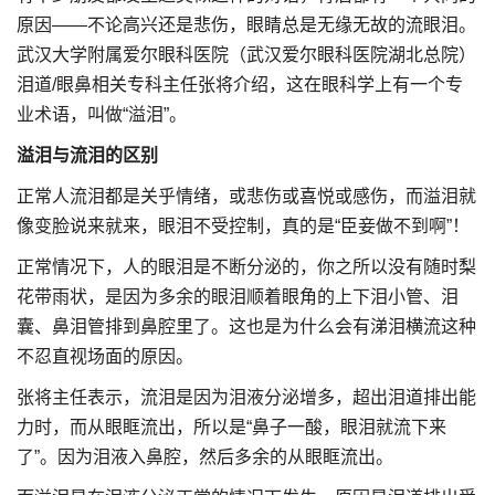
原因——不论高兴还是悲伤，眼睛总是无缘无故的流眼泪。
武汉大学附属爱尔眼科医院（武汉爱尔眼科医院湖北总院）
泪道/眼鼻相关专科主任张将介绍，这在眼科学上有一个专
业术语，叫做“溢泪”。
溢泪与流泪的区别
正常人流泪都是关乎情绪，或悲伤或喜悦或感伤，而溢泪就
像变脸说来就来，眼泪不受控制，真的是“臣妾做不到啊”！
正常情况下，人的眼泪是不断分泌的，你之所以没有随时梨
花带雨状，是因为多余的眼泪顺着眼角的上下泪小管、泪
囊、鼻泪管排到鼻腔里了。这也是为什么会有涕泪横流这种
不忍直视场面的原因。
张将主任表示，流泪是因为泪液分泌增多，超出泪道排出能
力时，而从眼眶流出，所以是“鼻子一酸，眼泪就流下来
了”。因为泪液入鼻腔，然后多余的从眼眶流出。