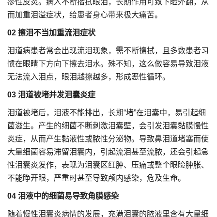
疹性皮炎。病人不断揩拭眼泪，长期作用可致下睑外翻，从
而加重泪溢症状，给患者身心带来极大痛苦。
02 擦泪不当加重流泪症状
泪道病患者常会出现流泪现象，需不断擦拭，且多数患者习
惯在眼睛下方向下擦去泪水。殊不知，这么做容易导致泪液
无法流入泪点，眼泪越擦越多，形成恶性循环。
03 泪道被堵并发泪囊炎症
泪道被堵后，泪液不能排出，长期“堵”在泪囊中，易引起细
菌滋生。产生的细菌不断刺激泪囊壁，会引发泪囊黏膜慢性
炎症，从而产生黏液性或脓性分泌物。导致鼻泪道堵塞而使
大量细菌容易滞留泪囊内，引起流泪甚至流脓，还会引起急
性泪囊炎发作，表现为泪囊区红肿、压痛或整个眼睑肿胀、
不能睁开眼，严重时甚至导致颅内感染，危及生命。
04 泪液中的细菌易导致角膜感染
随着慢性泪囊炎病情的发展，充满泪囊的脓液里含有大量细