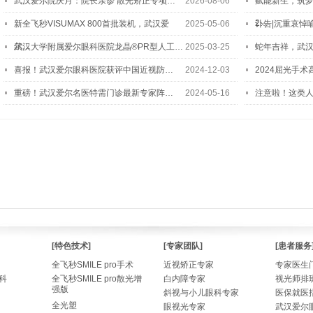
武汉爱尔院庆月：院长亲诊 散光矫正专项…
2026-08-06
赋能新生，筑
2…
新全飞秒VISUMAX 800首批装机，武汉爱
2025-05-06
讣告|沉重哀悼
尔…
武汉大学附属爱尔眼科医院龙晶®PR型人工…
2025-03-25
蛇年吉祥，武汉
喜报！武汉爱尔眼科医院获评中国近视防…
2024-12-03
2024屈光手
重磅！武汉爱尔名医特需门诊最新专家阵…
2024-05-16
注意啦！这类
[特色技术]
[专家团队]
[患者服务
全飞秒SMILE pro手术
近视矫正专家
专家医生
科
全飞秒SMILE pro散光增
白内障专家
视光师排
强版
斜视与小儿眼科专家
医保就医
全光塑
眼视光专家
武汉爱尔