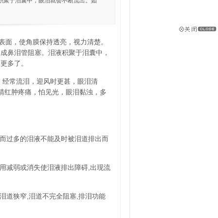
积聚于泪囊中，眼泪就会不断流出。如
表面，使角膜保持透亮，视力清楚。
造成鼻泪管阻塞。泪液积聚于泪囊中，
会更多了。
，经常流泪，迎风时更甚，眼泪清
睛红肿疼痛，怕见光，眼泪黏浊，多
,而过多的泪液不能及时被泪道排出而
作用减弱或消失使泪液排出障碍,出现流
泪道狭窄,泪道不完全阻塞,排泪功能