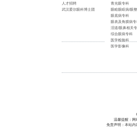
人才招聘
青光眼专科
武汉爱尔眼科博士团
眼睑眼眶病/眼
眼底病专科
眼表及角膜病专
泪道/眼鼻相关
综合眼病专科
医学检验科
医学影像科
温馨提醒：网
免责声明：本站内