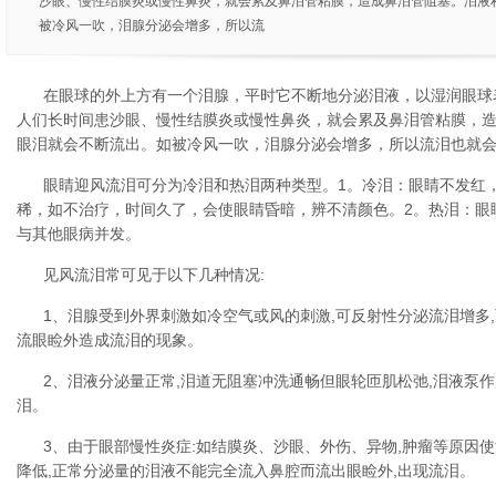
沙眼、慢性结膜炎或慢性鼻炎，就会累及鼻泪管粘膜，造成鼻泪管阻塞。泪液
被冷风一吹，泪腺分泌会增多，所以流
在眼球的外上方有一个泪腺，平时它不断地分泌泪液，以湿润眼球
人们长时间患沙眼、慢性结膜炎或慢性鼻炎，就会累及鼻泪管粘膜，
眼泪就会不断流出。如被冷风一吹，泪腺分泌会增多，所以流泪也就
眼睛迎风流泪可分为冷泪和热泪两种类型。1。冷泪：眼睛不发红
稀，如不治疗，时间久了，会使眼睛昏暗，辨不清颜色。2。热泪：眼
与其他眼病并发。
见风流泪常可见于以下几种情况:
1、泪腺受到外界刺激如冷空气或风的刺激,可反射性分泌流泪增多
流眼睑外造成流泪的现象。
2、泪液分泌量正常,泪道无阻塞冲洗通畅但眼轮匝肌松弛,泪液泵
泪。
3、由于眼部慢性炎症:如结膜炎、沙眼、外伤、异物,肿瘤等原因使
降低,正常分泌量的泪液不能完全流入鼻腔而流出眼睑外,出现流泪。