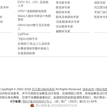
EVO+ ICL（V5）晶体植
青光眼专家
就医流程
入术
整形专科
眼底病专家
武汉爱尔
VPR广域视网膜地形图
眼眶病专家
专病门诊
Wave八轴非对称设计角膜
科
眼表及角膜病专家
医联体专
塑形
专科
泪道/眼鼻相关专家
iStent inject微引流支架植
综合眼病专家
入
麻醉科专家
LipiFlow
飞秒白内障手术
全视程/三焦点人工晶状体
折叠玻璃体球囊外路植入
近视基因检测
CopyRight © 2002-2026
武汉爱尔眼科医院
All Rights Reserved.
隐私政策
|
网站地
站内容仅供参考，并不代表医生诊断及治疗依据，且病情因人而异，疾病诊断及治疗
容部分来自网络，仅用于传播眼健康知识，如侵犯到您的权益请联系我们，我们将在
ICP备案:
鄂ICP备05008407号-1
（武）医广（2023）第10-11-04号
鄂公网安备 42010602003731号