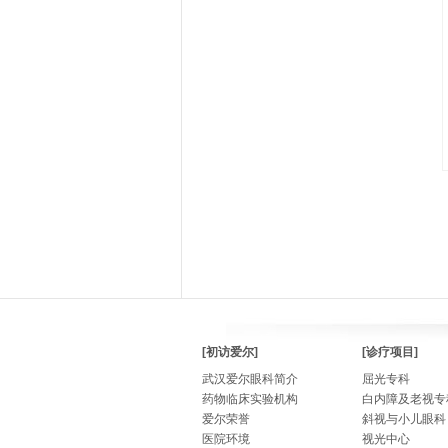
[初访爱尔]
[诊疗项目]
武汉爱尔眼科简介
屈光专科
药物临床实验机构
白内障及老视专
爱尔荣誉
斜视与小儿眼科
医院环境
视光中心