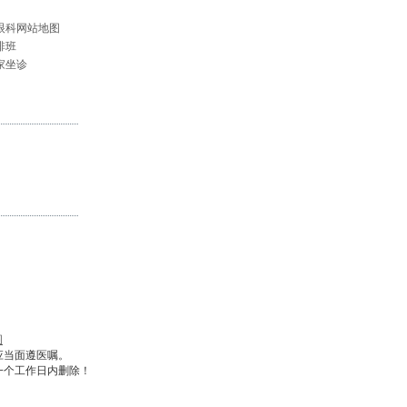
眼科网站地图
排班
家坐诊
图
应当面遵医嘱。
一个工作日内删除！