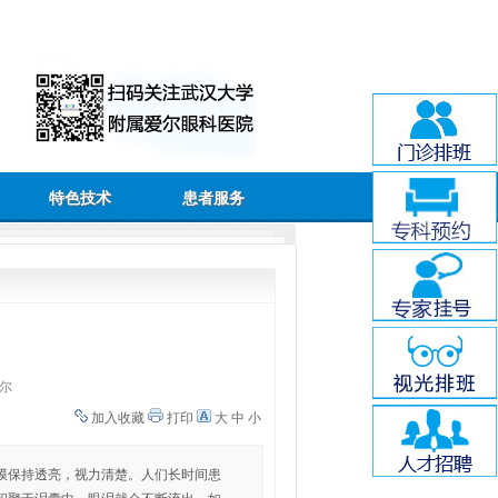
特色技术
患者服务
尔
加入收藏
打印
大
中
小
膜保持透亮，视力清楚。人们长时间患