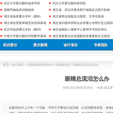
武汉大学爱尔眼科临床学院
武汉大学爱尔眼科研究院
国家药物临床试验机构
湖北省、武汉市基本医疗保险定点医疗机构
湖北省临床重点专科（眼科）
湖北省商业保险定点医院、大学生医保
湖北省住院医师规范化培训基地
湖北省归国华侨联合会侨爱心光明行定点医院
武汉市临床重点专科（眼科)
湖北省残疾人康复中心复明手术指定单位
中南大学爱尔眼科学院教学基地
湖北省慈善总会贫困眼疾患者救助定点医院
初访爱尔
爱尔新闻
诊疗项目
专家团队
首页
>
诊疗项目
>
泪道/眼鼻相关专科
>
泪道病治疗
> 眼睛总流泪怎么办
眼睛总流泪怎么办
时间:
2012年09月09日
作者:武汉爱
在眼球的外上方有一个泪腺，平时它不断地分泌泪液，以湿润眼球表面，使角