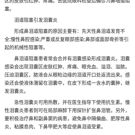
区的皮肤也红肿、疼痛。去医院眼科检查后确诊为鼻咽道阻
塞。
泪道阻塞引发泪囊炎
形成鼻泪道阻塞的原因主要有：先天性鼻泪道发育不
全;慢性鼻腔感染;严重或反复眼部感染;鼻部或面部骨折等引
起的机械性阻塞等。
鼻泪道阻塞患者常会合并有泪囊感染形成泪囊炎。泪囊
感染会出现泪囊区皮肤红肿、疼痛、眼充血、溢泪、溢脓。
压迫泪囊区，脓液会从眼睑边缘的泪道开口处返流出来。感
染还会使液体潴留在泪囊中，在皮下形成一含水的囊肿，继
发泪囊炎。
急性泪囊炎可用热敷，并在医生指导下使用抗生素。慢
性泪囊炎患者则可在局部麻醉下用探针扩张鼻泪管。另外，
要积极治疗鼻和副鼻窦的病患，避免鼻中隔偏曲、肥厚性鼻
炎、粘膜息肉、下鼻甲肥大等症使鼻泪道受累。