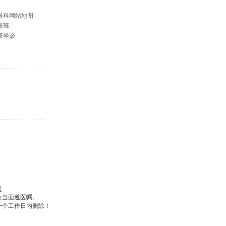
眼科网站地图
排班
家坐诊
图
应当面遵医嘱。
一个工作日内删除！