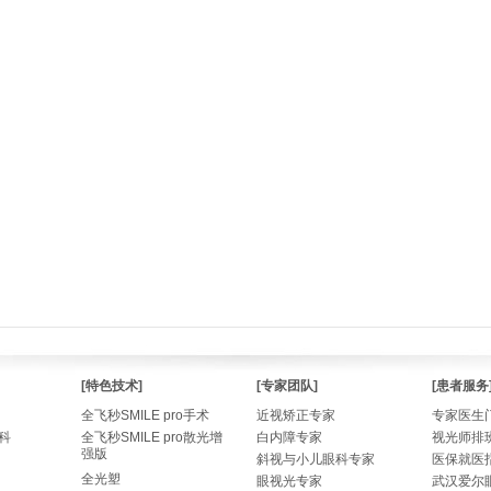
[特色技术]
[专家团队]
[患者服务
全飞秒SMILE pro手术
近视矫正专家
专家医生
科
全飞秒SMILE pro散光增
白内障专家
视光师排
强版
斜视与小儿眼科专家
医保就医
全光塑
眼视光专家
武汉爱尔