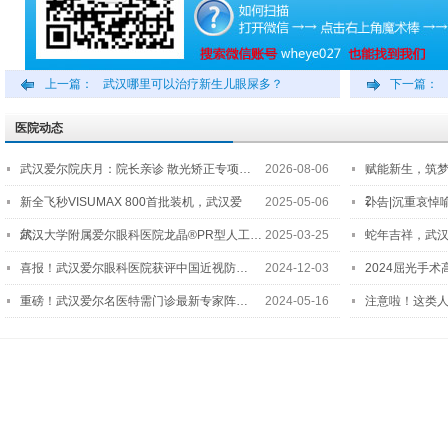
上一篇：
武汉哪里可以治疗新生儿眼屎多？
下一篇：
医院动态
武汉爱尔院庆月：院长亲诊 散光矫正专项…
2026-08-06
赋能新生，筑
2…
新全飞秒VISUMAX 800首批装机，武汉爱
2025-05-06
讣告|沉重哀悼
尔…
武汉大学附属爱尔眼科医院龙晶®PR型人工…
2025-03-25
蛇年吉祥，武汉
喜报！武汉爱尔眼科医院获评中国近视防…
2024-12-03
2024屈光手
重磅！武汉爱尔名医特需门诊最新专家阵…
2024-05-16
注意啦！这类