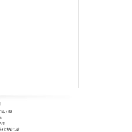
]
门诊排班
班
指南
眼科地址电话