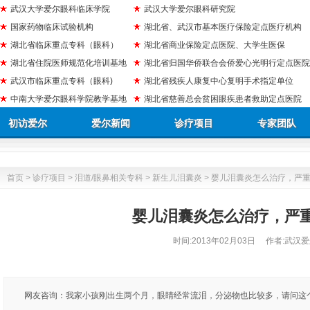
武汉大学爱尔眼科临床学院
武汉大学爱尔眼科研究院
国家药物临床试验机构
湖北省、武汉市基本医疗保险定点医疗机构
湖北省临床重点专科（眼科）
湖北省商业保险定点医院、大学生医保
湖北省住院医师规范化培训基地
湖北省归国华侨联合会侨爱心光明行定点医院
武汉市临床重点专科（眼科)
湖北省残疾人康复中心复明手术指定单位
中南大学爱尔眼科学院教学基地
湖北省慈善总会贫困眼疾患者救助定点医院
初访爱尔
爱尔新闻
诊疗项目
专家团队
首页
>
诊疗项目
>
泪道/眼鼻相关专科
>
新生儿泪囊炎
> 婴儿泪囊炎怎么治疗，严
婴儿泪囊炎怎么治疗，严
时间:
2013年02月03日
作者:武汉爱
网友咨询：我家小孩刚出生两个月，眼睛经常流泪，分泌物也比较多，请问这个