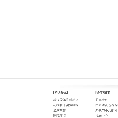
[初访爱尔]
[诊疗项目]
武汉爱尔眼科简介
屈光专科
药物临床实验机构
白内障及老视专
爱尔荣誉
斜视与小儿眼科
医院环境
视光中心