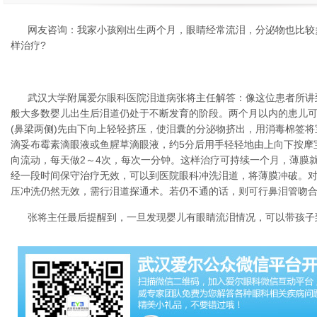
网友咨询：我家小孩刚出生两个月，眼睛经常流泪，分泌物也比较
样治疗?
武汉大学附属爱尔眼科医院泪道病张将主任解答：像这位患者所讲
般大多数婴儿出生后泪道仍处于不断发育的阶段。两个月以内的患儿
(鼻梁两侧)先由下向上轻轻挤压，使泪囊的分泌物挤出，用消毒棉签
滴妥布霉素滴眼液或鱼腥草滴眼液，约5分后用手轻轻地由上向下按摩
向流动，每天做2～4次，每次一分钟。这样治疗可持续一个月，薄膜
经一段时间保守治疗无效，可以到医院眼科冲洗泪道，将薄膜冲破。对
压冲洗仍然无效，需行泪道探通术。若仍不通的话，则可行鼻泪管吻合
张将主任最后提醒到，一旦发现婴儿有眼睛流泪情况，可以带孩子