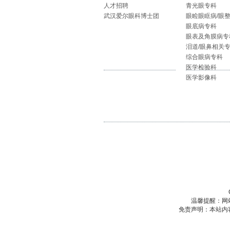
人才招聘
青光眼专科
武汉爱尔眼科博士团
眼睑眼眶病/眼
眼底病专科
眼表及角膜病专
泪道/眼鼻相关
综合眼病专科
医学检验科
医学影像科
温馨提醒：网
免责声明：本站内