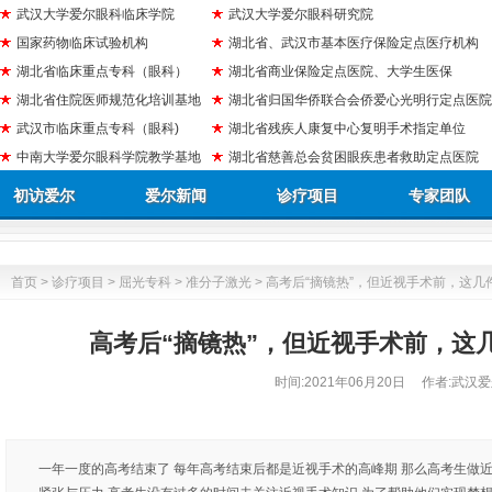
武汉大学爱尔眼科临床学院
武汉大学爱尔眼科研究院
国家药物临床试验机构
湖北省、武汉市基本医疗保险定点医疗机构
湖北省临床重点专科（眼科）
湖北省商业保险定点医院、大学生医保
湖北省住院医师规范化培训基地
湖北省归国华侨联合会侨爱心光明行定点医院
武汉市临床重点专科（眼科)
湖北省残疾人康复中心复明手术指定单位
中南大学爱尔眼科学院教学基地
湖北省慈善总会贫困眼疾患者救助定点医院
初访爱尔
爱尔新闻
诊疗项目
专家团队
首页
>
诊疗项目
>
屈光专科
>
准分子激光
> 高考后“摘镜热”，但近视手术前，这
高考后“摘镜热”，但近视手术前，这
时间:
2021年06月20日
作者:武汉爱
一年一度的高考结束了 每年高考结束后都是近视手术的高峰期 那么高考生做