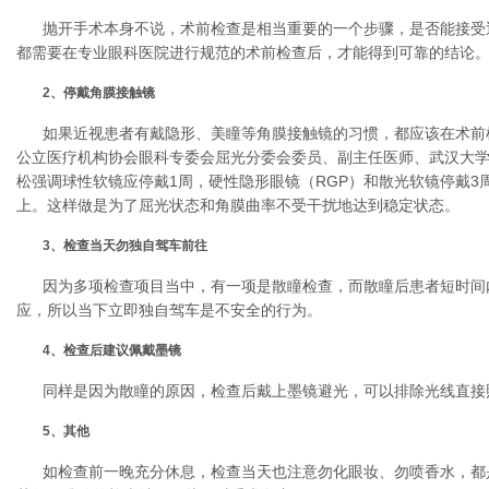
抛开手术本身不说，术前检查是相当重要的一个步骤，是否能接受
都需要在专业眼科医院进行规范的术前检查后，才能得到可靠的结论
2、停戴角膜接触镜
如果近视患者有戴隐形、美瞳等角膜接触镜的习惯，都应该在术前
公立医疗机构协会眼科专委会屈光分委会委员、副主任医师、武汉大
松强调球性软镜应停戴1周，硬性隐形眼镜（RGP）和散光软镜停戴3
上。这样做是为了屈光状态和角膜曲率不受干扰地达到稳定状态。
3、检查当天勿独自驾车前往
因为多项检查项目当中，有一项是散瞳检查，而散瞳后患者短时间
应，所以当下立即独自驾车是不安全的行为。
4、检查后建议佩戴墨镜
同样是因为散瞳的原因，检查后戴上墨镜避光，可以排除光线直接
5、其他
如检查前一晚充分休息，检查当天也注意勿化眼妆、勿喷香水，都