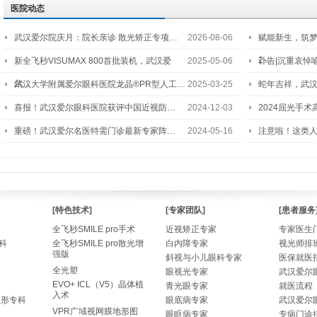
医院动态
武汉爱尔院庆月：院长亲诊 散光矫正专项…
2026-08-06
赋能新生，筑
2…
新全飞秒VISUMAX 800首批装机，武汉爱
2025-05-06
讣告|沉重哀悼
尔…
武汉大学附属爱尔眼科医院龙晶®PR型人工…
2025-03-25
蛇年吉祥，武汉
喜报！武汉爱尔眼科医院获评中国近视防…
2024-12-03
2024屈光手
重磅！武汉爱尔名医特需门诊最新专家阵…
2024-05-16
注意啦！这类
[特色技术]
[专家团队]
[患者服务
全飞秒SMILE pro手术
近视矫正专家
专家医生
科
全飞秒SMILE pro散光增
白内障专家
视光师排
强版
斜视与小儿眼科专家
医保就医
全光塑
眼视光专家
武汉爱尔
EVO+ ICL（V5）晶体植
青光眼专家
就医流程
入术
整形专科
眼底病专家
武汉爱尔
VPR广域视网膜地形图
眼眶病专家
专病门诊