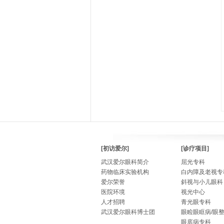
[初访爱尔]
[诊疗项目]
武汉爱尔眼科简介
屈光专科
药物临床实验机构
白内障及老视专
爱尔荣誉
斜视与小儿眼科
医院环境
视光中心
人才招聘
青光眼专科
武汉爱尔眼科博士团
眼睑眼眶病/眼
眼底病专科