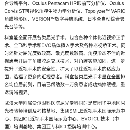
合诊断平台、Oculus Pentacam HR眼前节分析仪、Oculus
Corvis ST可视化角膜生物力学分析仪、Topolyzer™ VARIO
角膜地形图、VERION™数字导航系统、日本全自动综合验
光台等等。
科室能全面开展各类屈光手术，包含各种个体化近视矫正手
术、全飞秒手术和EVO晶体植入手术及各种老视矫正术。同
时还针对屈光度数较高、散光度数较高、角膜形态不佳的近
视患者开展了角膜胶原交联技术，对角膜实施加固，进一步
提升了近视手术的安全性，扩大了以往近视手术的适应范
围，造福了更多的近视患者。科室各类屈光手术量在全国排
名均位居前列，目前已帮助数十万例患者成功摘掉眼镜，重
返清晰视界。
武汉大学附属爱尔眼科医院屈光专科同时是集团华中地区屈
光检验师培训及考核基地、集团SMILE近视手术国际示范中
心、集团ICL近视手术国际示范中心、EVO ICL 技术（中
国）培训基地、集团亚专科ICL授牌培训中心。