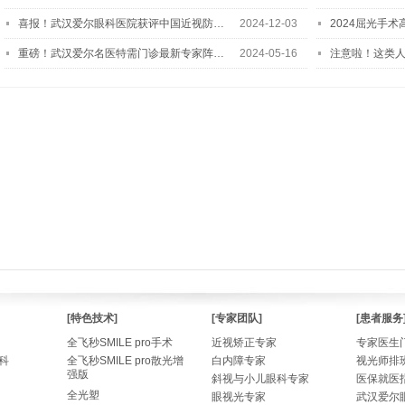
喜报！武汉爱尔眼科医院获评中国近视防…
2024-12-03
2024屈光手
重磅！武汉爱尔名医特需门诊最新专家阵…
2024-05-16
注意啦！这类
[特色技术]
[专家团队]
[患者服务
全飞秒SMILE pro手术
近视矫正专家
专家医生
科
全飞秒SMILE pro散光增
白内障专家
视光师排
强版
斜视与小儿眼科专家
医保就医
全光塑
眼视光专家
武汉爱尔