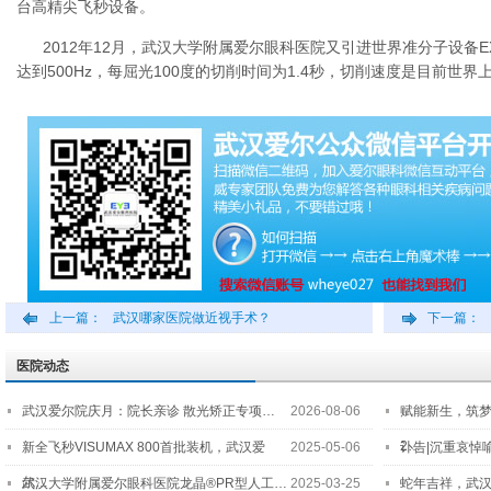
台高精尖飞秒设备。
2012年12月，武汉大学附属爱尔眼科医院又引进世界准分子设备EX
达到500Hz，每屈光100度的切削时间为1.4秒，切削速度是目前世
上一篇：
武汉哪家医院做近视手术？
下一篇：
医院动态
武汉爱尔院庆月：院长亲诊 散光矫正专项…
2026-08-06
赋能新生，筑
2…
新全飞秒VISUMAX 800首批装机，武汉爱
2025-05-06
讣告|沉重哀悼
尔…
武汉大学附属爱尔眼科医院龙晶®PR型人工…
2025-03-25
蛇年吉祥，武汉