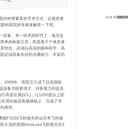
答一下吧。
面对种类繁多的手术方式，近视患者
尔眼科医院的专家来解答一下吧。
一设备、单一技术的时代了，激光近
是简单的标新立异，而是基于个体患者
完美结合，必须以高深的眼科医学、高
医院必须具备良好的沟通能力、丰富的
。2009年，医院又引进了目前国际
，该设备功能更强大，对夜视力的提高
高度近视(ICL)，让1200度以上的
次应用在板层角膜移植上，完成了华
的利用率。
鹰视FS200飞秒激光和达芬奇飞秒激
流的美国IntraLase飞秒激光共3