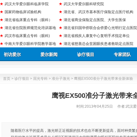
武汉大学爱尔眼科临床学院
武汉大学爱尔眼科研究院
国家药物临床试验机构
湖北省、武汉市基本医疗保险定点医疗机构
湖北省临床重点专科（眼科）
湖北省商业保险定点医院、大学生医保
湖北省住院医师规范化培训基地
湖北省归国华侨联合会侨爱心光明行定点医院
武汉市临床重点专科（眼科)
湖北省残疾人康复中心复明手术指定单位
中南大学爱尔眼科学院教学基地
湖北省慈善总会贫困眼疾患者救助定点医院
初访爱尔
爱尔新闻
诊疗项目
专家团队
首页
>
诊疗项目
>
屈光专科
>
准分子激光
> 鹰视EX500准分子激光带来全新体验
鹰视EX500准分子激光带来
时间:
2013年04月25日
作者:武汉爱
随着医疗水平的提高，激光矫正近视眼的技术也在不断更新提高，面对种类繁