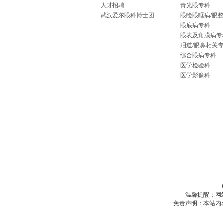
人才招聘
青光眼专科
武汉爱尔眼科博士团
眼睑眼眶病/眼
眼底病专科
眼表及角膜病专
泪道/眼鼻相关
综合眼病专科
医学检验科
医学影像科
温馨提醒：网
免责声明：本站内