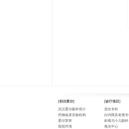
[初访爱尔]
[诊疗项目]
武汉爱尔眼科简介
屈光专科
药物临床实验机构
白内障及老视专
爱尔荣誉
斜视与小儿眼科
医院环境
视光中心