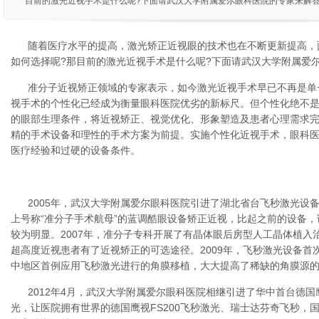
目前的激光近视手术是什么呢?下面请武汉大学附属爱尔眼科医院的专家来解
随着医疗水平的提高，激光矫正近视眼的技术也在不断更新提高，
如何选择呢?那目前的激光近视手术是什么呢?下面请武汉大学附属爱
准分子近视矫正领域的专家表示，如今激光近视手术早已不再是单
视手术的个性化已经成为衡量眼科医院优劣的新标尺。但个性化绝不
的眼部生理条件，将近视矫正、视觉优化、形象塑造及患者心理需求
精的手术设备和理性的手术方案为前提。实施个性化近视手术，眼科
医疗经验和过硬的设备条件。
2005年，武汉大学附属爱尔眼科医院引进了湖北省台飞秒激光设备
上号称“准分子手术航母”的蓝调酷眼设备矫正近视，比起之前的设备
较为明显。2007年，准分子专科开展了有晶体眼后房型人工晶体植入治疗
超高度近视患者有了近视矫正的可选途径。2009年，飞秒激光设备首
中地区首例应用飞秒激光进行的角膜移植，大大提高了稀缺的角膜源
2012年4月，武汉大学附属爱尔眼科医院相继引进了华中首台德国
光，让医院拥有世界的德国鹰视FS200飞秒激光、瑞士达芬奇飞秒，国际主