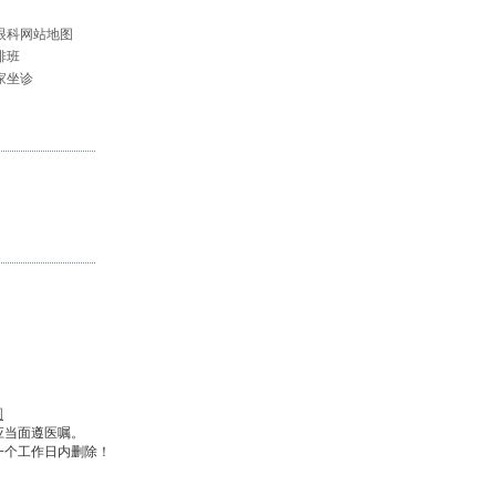
眼科网站地图
排班
家坐诊
图
应当面遵医嘱。
一个工作日内删除！