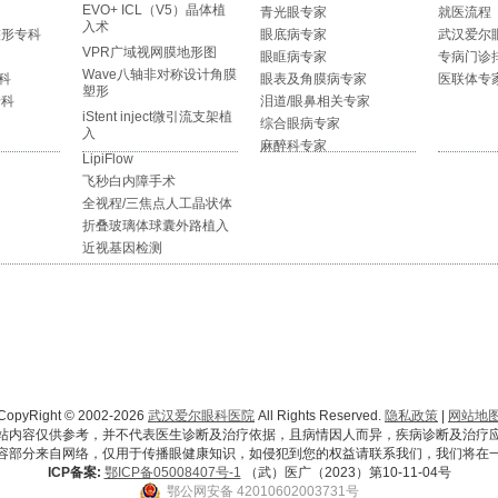
EVO+ ICL（V5）晶体植
青光眼专家
就医流程
入术
整形专科
眼底病专家
武汉爱尔
VPR广域视网膜地形图
眼眶病专家
专病门诊
Wave八轴非对称设计角膜
科
眼表及角膜病专家
医联体专
塑形
专科
泪道/眼鼻相关专家
iStent inject微引流支架植
综合眼病专家
入
麻醉科专家
LipiFlow
飞秒白内障手术
全视程/三焦点人工晶状体
折叠玻璃体球囊外路植入
近视基因检测
CopyRight © 2002-2026
武汉爱尔眼科医院
All Rights Reserved.
隐私政策
|
网站地
站内容仅供参考，并不代表医生诊断及治疗依据，且病情因人而异，疾病诊断及治疗
容部分来自网络，仅用于传播眼健康知识，如侵犯到您的权益请联系我们，我们将在
ICP备案:
鄂ICP备05008407号-1
（武）医广（2023）第10-11-04号
鄂公网安备 42010602003731号