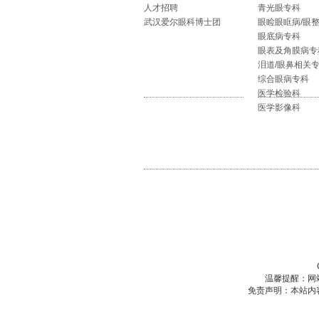
人才招聘
青光眼专科
武汉爱尔眼科博士团
眼睑眼眶病/眼
眼底病专科
眼表及角膜病专
泪道/眼鼻相关
综合眼病专科
医学检验科
医学影像科
温馨提醒：网
免责声明：本站内