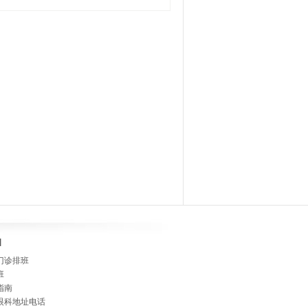
]
门诊排班
班
指南
眼科地址电话