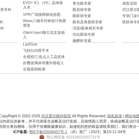
EVO+ ICL（V5）晶体植
青光眼专家
就医流程
入术
整形专科
眼底病专家
武汉爱尔
VPR广域视网膜地形图
眼眶病专家
专病门诊
Wave八轴非对称设计角膜
科
眼表及角膜病专家
医联体专
塑形
专科
泪道/眼鼻相关专家
iStent inject微引流支架植
综合眼病专家
入
麻醉科专家
LipiFlow
飞秒白内障手术
全视程/三焦点人工晶状体
折叠玻璃体球囊外路植入
近视基因检测
CopyRight © 2002-2026
武汉爱尔眼科医院
All Rights Reserved.
隐私政策
|
网站地
站内容仅供参考，并不代表医生诊断及治疗依据，且病情因人而异，疾病诊断及治疗
容部分来自网络，仅用于传播眼健康知识，如侵犯到您的权益请联系我们，我们将在
ICP备案:
鄂ICP备05008407号-1
（武）医广（2023）第10-11-04号
鄂公网安备 42010602003731号