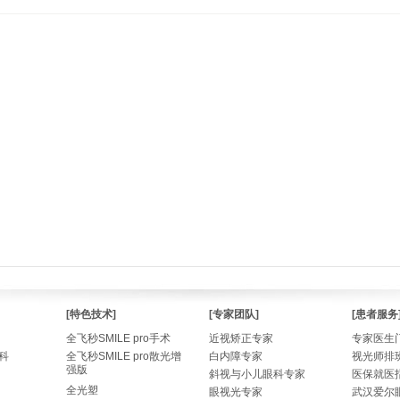
[特色技术]
[专家团队]
[患者服务
全飞秒SMILE pro手术
近视矫正专家
专家医生
科
全飞秒SMILE pro散光增
白内障专家
视光师排
强版
斜视与小儿眼科专家
医保就医
全光塑
眼视光专家
武汉爱尔