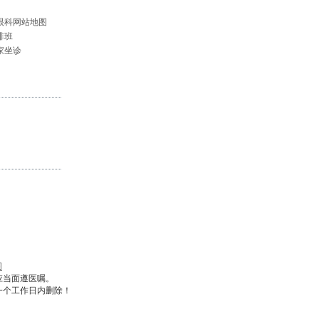
眼科网站地图
排班
家坐诊
图
应当面遵医嘱。
一个工作日内删除！