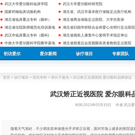
武汉大学爱尔眼科临床学院
武汉大学爱尔眼科研究院
国家药物临床试验机构
湖北省、武汉市基本医疗保险定点医疗机构
湖北省临床重点专科（眼科）
湖北省商业保险定点医院、大学生医保
湖北省住院医师规范化培训基地
湖北省归国华侨联合会侨爱心光明行定点医院
武汉市临床重点专科（眼科)
湖北省残疾人康复中心复明手术指定单位
中南大学爱尔眼科学院教学基地
湖北省慈善总会贫困眼疾患者救助定点医院
初访爱尔
爱尔新闻
诊疗项目
专家团队
首页
>
诊疗项目
>
屈光专科
>
准分子激光
> 武汉矫正近视医院 爱尔眼科品牌保证
武汉矫正近视医院 爱尔眼科
时间:
2013年03月10日
作者:武汉爱
随着天气渐好，不少朋友前来做激光手术矫正近视，面对市场上诸多的医院该