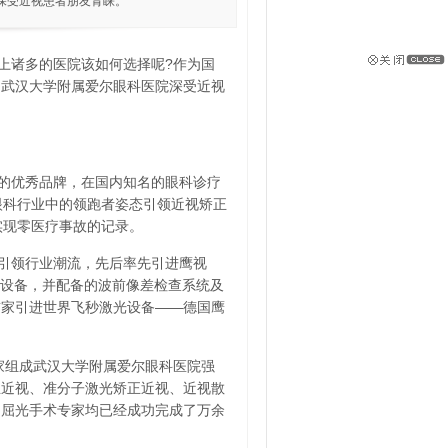
深受近视患者朋友青睐。
诸多的医院该如何选择呢?作为国
，武汉大学附属爱尔眼科医院深受近视
的优秀品牌，在国内知名的眼科诊疗
眼科行业中的领跑者姿态引领近视矫正
实现零医疗事故的记录。
引领行业潮流，先后率先引进鹰视
蓝调酷眼设备，并配备的波前像差检查系统及
首家引进世界飞秒激光设备——德国鹰
组成武汉大学附属爱尔眼科医院强
正近视、准分子激光矫正近视、近视散
，屈光手术专家均已经成功完成了万余