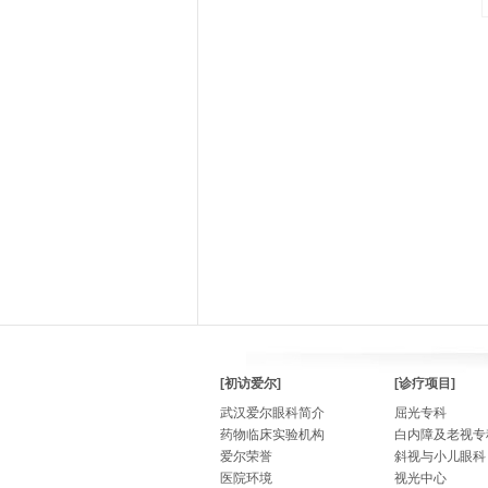
[初访爱尔]
[诊疗项目]
武汉爱尔眼科简介
屈光专科
药物临床实验机构
白内障及老视专
爱尔荣誉
斜视与小儿眼科
医院环境
视光中心