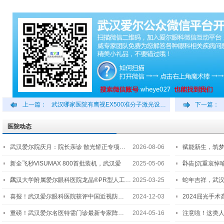
上一篇：
武汉哪家医院有鹰视EX500准分子激光设…
下一篇：
医院动态
武汉爱尔院庆月：院长亲诊 散光矫正专项…
2026-08-06
赋能新生，筑
2…
新全飞秒VISUMAX 800首批装机，武汉爱
2025-05-06
讣告|沉重哀悼
尔…
武汉大学附属爱尔眼科医院龙晶®PR型人工…
2025-03-25
蛇年吉祥，武汉
喜报！武汉爱尔眼科医院获评中国近视防…
2024-12-03
2024屈光手
重磅！武汉爱尔名医特需门诊最新专家阵…
2024-05-16
注意啦！这类