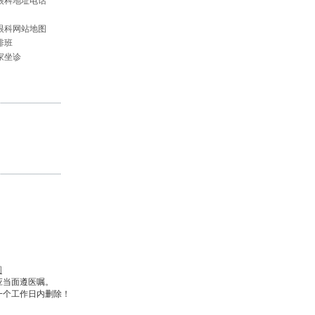
眼科地址电话
眼科网站地图
排班
家坐诊
图
应当面遵医嘱。
一个工作日内删除！