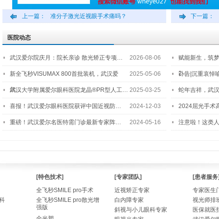
上一篇：
准分子激光近视眼手术痛吗？
下一篇：
医院动态
武汉爱尔院庆月：院长亲诊 散光矫正专项…
2026-08-06
赋能新生，筑
2…
新全飞秒VISUMAX 800首批装机，武汉爱
2025-05-06
讣告|沉重哀悼
尔…
武汉大学附属爱尔眼科医院龙晶®PR型人工…
2025-03-25
蛇年吉祥，武汉
喜报！武汉爱尔眼科医院获评中国近视防…
2024-12-03
2024屈光手
重磅！武汉爱尔名医特需门诊最新专家阵…
2024-05-16
注意啦！这类
[特色技术]
[专家团队]
[患者服务
全飞秒SMILE pro手术
近视矫正专家
专家医生
科
全飞秒SMILE pro散光增
白内障专家
视光师排
强版
斜视与小儿眼科专家
医保就医
全光塑