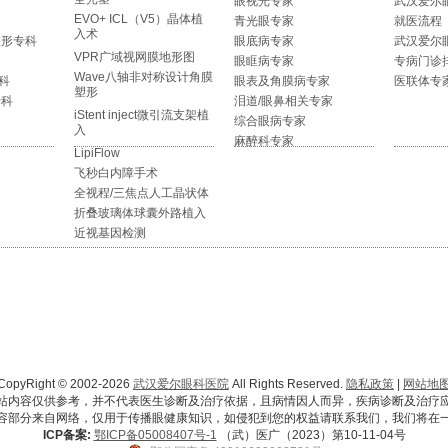
眼视光专家
武汉爱尔
EVO+ ICL（V5）晶体植
青光眼专家
就医流程
入术
整形专科
眼底病专家
武汉爱尔
VPR广域视网膜地形图
眼眶病专家
专病门诊
Wave八轴非对称设计角膜
科
眼表及角膜病专家
医联体专
塑形
专科
泪道/眼鼻相关专家
iStent inject微引流支架植
综合眼病专家
入
麻醉科专家
LipiFlow
飞秒白内障手术
全视程/三焦点人工晶状体
折叠玻璃体球囊外路植入
近视基因检测
CopyRight © 2002-2026
武汉爱尔眼科医院
All Rights Reserved.
隐私政策
|
网站地
站内容仅供参考，并不代表医生诊断及治疗依据，且病情因人而异，疾病诊断及治疗
容部分来自网络，仅用于传播眼健康知识，如侵犯到您的权益请联系我们，我们将在
ICP备案:
鄂ICP备05008407号-1
（武）医广（2023）第10-11-04号