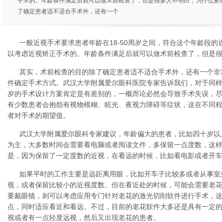
手术的。年龄条件满足后就可以做术前检查了，但是很多人不明白，为什么要做
了确定患者适不适合手术外，还有一个
一般近视手术要求患者年龄在18-50周岁之间，符合这个年龄段
以考虑近视矫正手术的。年龄条件满足后就可以做术前检查了，但是很
其实，术前检查的目的除了确定患者适不适合手术外，还有一个非
件确定手术方式。武汉大学附属爱尔眼科医院专家告诉我们，对于同
岁的手术设计方案肯定是有差别的，一概而论必然会导致手术失误，
有少数患者会抱怨有视物模糊、眩光、夜视力障碍等症状，这在不同
者对手术的期望值。
武汉大学附属爱尔眼科专家建议，年龄偏大的患者，比如四十岁以
为主，大多数时间会需要看电脑或者阅读文件，多保留一点度数，这
是，因为保留了一定度数的近视，在看远的时候，比如看电影或者开
如果平时的工作主要是远距离用眼，比如开车子比较多或者从事室
视，或者保留比较小的近视度数。但在看近处的时候，可能会需要老
要戴眼镜，则可以考虑应用专门针对老花的激光切削软件进行手术，
点，同时适应看近和看远。不过，目前的老花软件大多还是具有一定
视或者有一点轻度远视，然后又出现老花的患者。