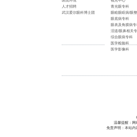
医院环境
视光中心
人才招聘
青光眼专科
武汉爱尔眼科博士团
眼睑眼眶病/眼
眼底病专科
眼表及角膜病专
泪道/眼鼻相关
综合眼病专科
医学检验科
医学影像科
温馨提醒：网
免责声明：本站内