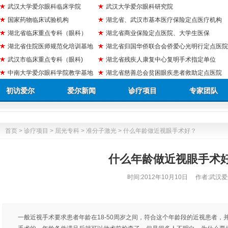
武汉大学爱尔眼科临床学院
武汉大学爱尔眼科研究院
国家药物临床试验机构
湖北省、武汉市基本医疗保险定点医疗机构
湖北省临床重点专科（眼科）
湖北省商业保险定点医院、大学生医保
湖北省住院医师规范化培训基地
湖北省归国华侨联合会侨爱心光明行定点医院
武汉市临床重点专科（眼科)
湖北省残疾人康复中心复明手术指定单位
中南大学爱尔眼科学院教学基地
湖北省慈善总会贫困眼疾患者救助定点医院
初访爱尔
爱尔新闻
诊疗项目
专家团队
首页
>
诊疗项目
>
屈光专科
>
准分子激光
> 什么年龄做近视眼手术好？
什么年龄做近视眼手术
时间:
2012年10月10日
作者:武汉爱
一般近视手术要求患者年龄在18-50周岁之间，符合这个年龄段的近视患者