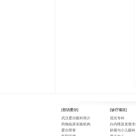
[初访爱尔]
[诊疗项目]
武汉爱尔眼科简介
屈光专科
药物临床实验机构
白内障及老视专
爱尔荣誉
斜视与小儿眼科