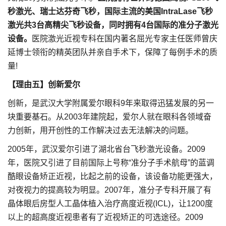
秒激光、瑞士达芬奇飞秒，国际主流的美国IntraLase飞秒
激光共3台高精尖飞秒设备，同时拥有4台国际的准分子激光
设备。
医院激光近视专科在国内著名屈光专家主任医师曾庆
延博士领衔的精英团队并亲自手术下，保障了每例手术的质
量!
【理由五】创新爱尔
创新，是武汉大学附属爱尔眼科9年来取得迅猛发展的另一
块重要基石。从2003年建院起，爱尔人就在眼科各领域奋
力创新，用开创性的工作解决过去无法解决的问题。
2005年，武汉爱尔引进了湖北省台飞秒激光设备。2009
年，医院又引进了目前国际上号称“准分子手术航母”的蓝调
酷眼设备矫正近视，比起之前的设备，该设备功能更强大，
对夜视力的提高较为明显。2007年，准分子专科开展了有
晶体眼后房型人工晶体植入治疗高度近视(ICL)，让1200度
以上的超高度近视患者有了近视矫正的可选途径。2009