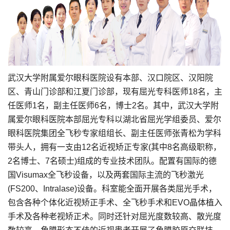
武汉大学附属爱尔眼科医院设有本部、汉口院区、汉阳院
区、青山门诊部和江夏门诊部，现有屈光专科医师18名，主
任医师1名，副主任医师6名，博士2名。其中，武汉大学附
属爱尔眼科医院本部屈光专科以湖北省屈光学组委员、爱尔
眼科医院集团全飞秒专家组组长、副主任医师张青松为学科
带头人，拥有一支由12名近视矫正专家(其中8名高级职称，
2名博士、7名硕士)组成的专业技术团队。配置有国际的德
国Visumax全飞秒设备，以及两套国际主流的飞秒激光
(FS200、Intralase)设备。科室能全面开展各类屈光手术，
包含各种个体化近视矫正手术、全飞秒手术和EVO晶体植入
手术及各种老视矫正术。同时还针对屈光度数较高、散光度