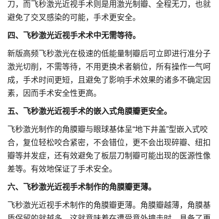
刀，而飞秒激光近视手术则是用激光制瓣、全程无刀，也就
避免了交叉感染的可能，手术更安全。
四、飞秒激光近视手术术中无需等待。
新版高频飞秒激光在极速的低能量制瓣后可立即进行准分子
激光切削，不需等待，不用更换术者躺位，所有操作一气呵
成，手术时间更短，且避免了影响手术效果的诸多不确定因
素，因而手术安全性更高。
五、飞秒激光近视手术的嵌入式角膜瓣更安全。
飞秒激光制作的角膜瓣与眼球基体呈“地下井盖”型嵌入式咬
合，复位轻松咬合紧密，不会错位，更不会出现碎瓣、纽扣
瓣等并发症，还有效避免了板层刀制瓣可能出现的医源性像
差等。有效地保证了手术安全。
六、飞秒激光近视手术制作的角膜瓣更薄。
飞秒激光近视手术制作的角膜瓣更薄。角膜瓣越薄，角膜基
质保留的就越多。这就意味着在遭受意外撞击时，具备了更