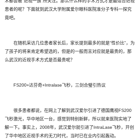
术都会被“近视一族”所关注。那么什么样的手术方式才是最适合近视
患者的呢？下面就到武汉大学附属爱尔眼科医院准分子专科一探究
竟吧。
在随机采访几位患者家长后，家长提到最多的就是“性价比”，为
了孩子的将来肯定希望选的，但是的一般而言对应就是最贵的，那
么武汉的近视手术方式是否最贵呢？
FS200+达芬奇+Intralase飞秒，三剑合璧引热议
很多患者都说，在网上了解到武汉爱尔引进了德国鹰视FS200
飞秒激光，华中地区一台，感觉到特别新鲜，所以就来医院实地了
解一下。事实上，2008年，武汉爱尔就引进了IntraLase飞秒，开创
了华中地区近视手术的无刀时代，当时已在业内引起轰动。