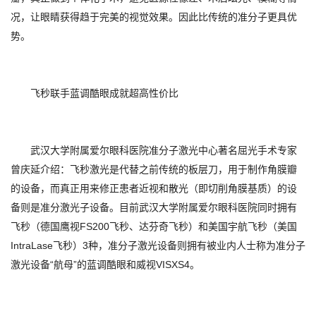
况，让眼睛获得趋于完美的视觉效果。因此比传统的准分子更具优
势。
飞秒联手蓝调酷眼成就超高性价比
武汉大学附属爱尔眼科医院准分子激光中心著名屈光手术专家
曾庆延介绍：飞秒激光是代替之前传统的板层刀，用于制作角膜瓣
的设备，而真正用来修正患者近视和散光（即切削角膜基质）的设
备则是准分激光子设备。目前武汉大学附属爱尔眼科医院同时拥有
飞秒（德国鹰视FS200飞秒、达芬奇飞秒）和美国宇航飞秒（美国
IntraLase飞秒）3种，准分子激光设备则拥有被业内人士称为准分子
激光设备“航母”的蓝调酷眼和威视VISXS4。