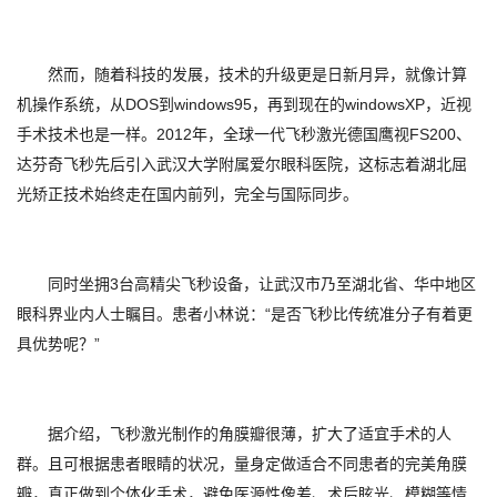
然而，随着科技的发展，技术的升级更是日新月异，就像计算
机操作系统，从DOS到windows95，再到现在的windowsXP，近视
手术技术也是一样。2012年，全球一代飞秒激光德国鹰视FS200、
达芬奇飞秒先后引入武汉大学附属爱尔眼科医院，这标志着湖北屈
光矫正技术始终走在国内前列，完全与国际同步。
同时坐拥3台高精尖飞秒设备，让武汉市乃至湖北省、华中地区
眼科界业内人士瞩目。患者小林说：“是否飞秒比传统准分子有着更
具优势呢？”
据介绍，飞秒激光制作的角膜瓣很薄，扩大了适宜手术的人
群。且可根据患者眼睛的状况，量身定做适合不同患者的完美角膜
瓣，真正做到个体化手术，避免医源性像差、术后眩光、模糊等情