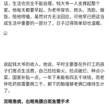
话，生活也完全不能自理，钱大爷一人支撑起整个
家。他每天都要早起，为老伴穿衣、梳头、洗脸、做
饭，陪他唠嗑，虽然对方无法回应，可他早已把这当
成生活中重要的一部分了，日子过得简单却也温暖。
说起钱大爷的收入，他说，平时主要靠在外打工的孩
子们寄点生活费，自己捡捡柴火、捡点破烂、种点小
菜，国家补贴一点，一年下来能有四五千块钱，而老
伴吃药就需要两三千，剩下的勉强够老俩口维持生计
了。
双眼患病，右眼角膜白斑急需手术