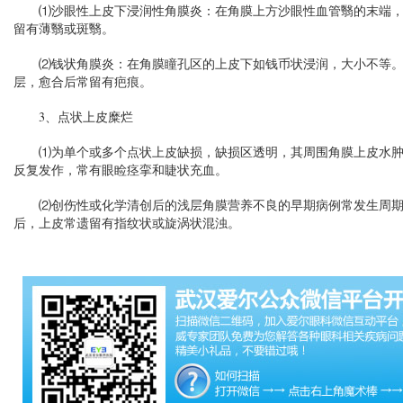
⑴沙眼性上皮下浸润性角膜炎：在角膜上方沙眼性血管翳的末端，
留有薄翳或斑翳。
⑵钱状角膜炎：在角膜瞳孔区的上皮下如钱币状浸润，大小不等。
层，愈合后常留有疤痕。
3、点状上皮糜烂
⑴为单个或多个点状上皮缺损，缺损区透明，其周围角膜上皮水肿
反复发作，常有眼睑痉挛和睫状充血。
⑵创伤性或化学清创后的浅层角膜营养不良的早期病例常发生周期
后，上皮常遗留有指纹状或旋涡状混浊。