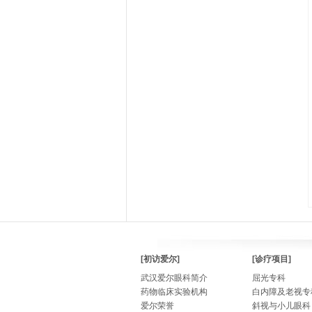
[初访爱尔]
[诊疗项目]
武汉爱尔眼科简介
屈光专科
药物临床实验机构
白内障及老视专
爱尔荣誉
斜视与小儿眼科