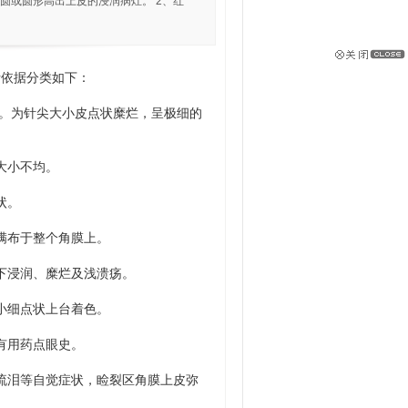
圆或圆形高出上皮的浸润病灶。 2、红
依据分类如下：
。为针尖大小皮点状糜烂，呈极细的
大小不均。
状。
满布于整个角膜上。
下浸润、糜烂及浅溃疡。
小细点状上台着色。
有用药点眼史。
流泪等自觉症状，睑裂区角膜上皮弥