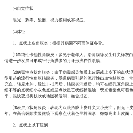
㈠自觉症状
畏光、刺疼、酸磨、视力模糊或雾视症。
㈡体征
1、点状上皮角膜炎：根据其病因不同而体征各异。
⑴单纯性卡他性角膜炎：多见于老年人。沿角膜缘发生针尖样灰白
情进一步发展可形成平行角膜缘的月牙形浅在性溃疡。
⑵病毒性点状角膜炎：由于病毒感染角膜上皮层或上皮下的点状混
型引起的流行性角膜结膜炎，肠道病毒引起的流行性出血性结膜炎，
充血，轻度水肿，经过1～2周后，结膜炎消退后，均可在瞳孔区角膜
细不等的点状细小灰色点或呈点状星芒状线状混浊，荧光素染色可着色
平，很快变成树枝状或地图状浸润，融合成团。
⑶表层点状角膜炎：表现为双眼角膜上皮针尖大小炎症，但无上皮
年。在高倍裂隙类显微镜下观察点状着色呈椭圆形，微微高出上皮面
2、点状上以下浸润