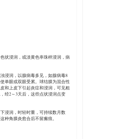
色状浸润，或淡黄色串珠样浸润，病
浊浸润，以腺病毒多见，如腺病毒8
常使单眼或双眼受累。球结膜为混合性
上皮和上皮下引起炎症和浸润，可见粗
，经2～3天后，这些点状浸润点变
下浸润，时轻时重，可持续数月数
，这种角膜炎愈合后不留瘢痕。