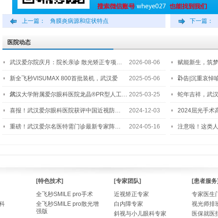
上一篇：
角膜炎病源和症状特点
下一篇：
医院动态
武汉爱尔院庆月：院长亲诊 散光矫正专项…
2026-08-06
赋能新生，筑
2…
新全飞秒VISUMAX 800首批装机，武汉爱
2025-05-06
讣告|沉重哀悼
尔…
武汉大学附属爱尔眼科医院龙晶®PR型人工…
2025-03-25
蛇年吉祥，武汉
喜报！武汉爱尔眼科医院获评中国近视防…
2024-12-03
2024屈光手
重磅！武汉爱尔名医特需门诊最新专家阵…
2024-05-16
注意啦！这类
[特色技术]
[专家团队]
[患者服务
全飞秒SMILE pro手术
近视矫正专家
专家医生
科
全飞秒SMILE pro散光增
白内障专家
视光师排
强版
斜视与小儿眼科专家
医保就医