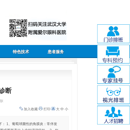
特色技术
患者服务
诊断
尔
加入收藏
打印
大
中
小
： 1、葡萄球菌性的角膜炎：常伴发