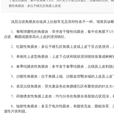
于慢性结膜炎，集中在角膜下1/3。为针尖大小皮点状糜烂，呈极细的点状、椭
眼性角膜炎：多位于瞳孔区角膜上皮或
浅层点状角膜炎在临床上比较常见且其特性各不一样。现将其诊断
1、葡萄球菌性的角膜炎：常伴发于慢性结膜炎，集中在角膜下1/3
点状、椭圆或圆形高出上皮的浸润病灶。
2、红眼性角膜炎：多位于瞳孔区角膜上皮或上皮下呈点状浸润，
3、单疱性上皮型角膜炎：上皮下点状和线状浸润很快发展成树树
4、春季结膜炎性角膜炎：多半发于春季结膜炎，点线状上皮剥脱
5、沙眼性角膜炎：位于角膜上端、沙眼血管翳末端的上皮及上皮
6、表层点状角膜炎：荧光素染色在角膜瞳孔区有聚焦状的针尖大
7、药物诱发性角膜上皮炎：均匀分布在角膜全表面细点状混浊，
8、辐射性角膜炎：多见于电兴性眼炎，有睫状充血，眼睑痉挛、
漫性片状剥脱。