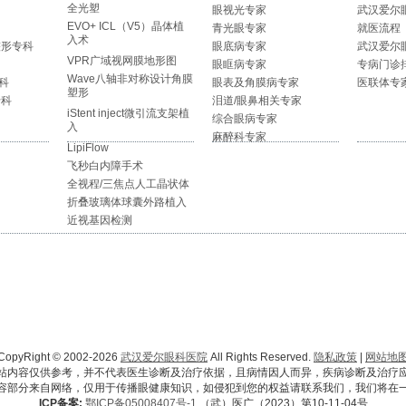
全光塑
眼视光专家
武汉爱尔
EVO+ ICL（V5）晶体植
青光眼专家
就医流程
入术
整形专科
眼底病专家
武汉爱尔
VPR广域视网膜地形图
眼眶病专家
专病门诊
Wave八轴非对称设计角膜
科
眼表及角膜病专家
医联体专
塑形
专科
泪道/眼鼻相关专家
iStent inject微引流支架植
综合眼病专家
入
麻醉科专家
LipiFlow
飞秒白内障手术
全视程/三焦点人工晶状体
折叠玻璃体球囊外路植入
近视基因检测
CopyRight © 2002-2026
武汉爱尔眼科医院
All Rights Reserved.
隐私政策
|
网站地
站内容仅供参考，并不代表医生诊断及治疗依据，且病情因人而异，疾病诊断及治疗
容部分来自网络，仅用于传播眼健康知识，如侵犯到您的权益请联系我们，我们将在
ICP备案:
鄂ICP备05008407号-1
（武）医广（2023）第10-11-04号