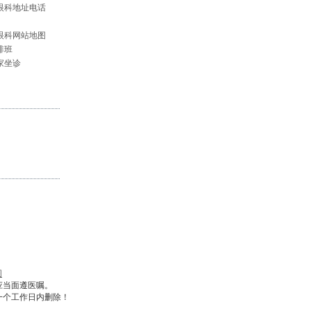
眼科地址电话
眼科网站地图
排班
家坐诊
图
应当面遵医嘱。
一个工作日内删除！