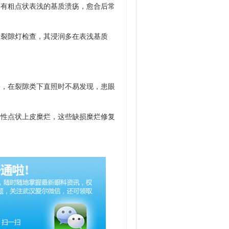
有粗点状表浅的基质溃疡，愈合后常
裂隙灯检查，其浸润多在表浅基质
，在裂隙类下直照时不易发现，患眼
性点状上皮糜烂，这些缺损糜烂修复