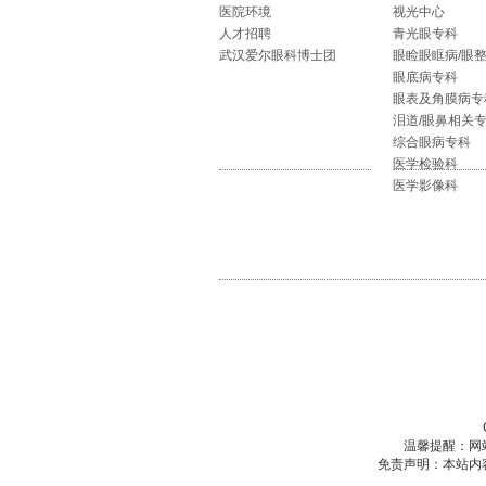
医院环境
视光中心
人才招聘
青光眼专科
武汉爱尔眼科博士团
眼睑眼眶病/眼
眼底病专科
眼表及角膜病专
泪道/眼鼻相关
综合眼病专科
医学检验科
医学影像科
温馨提醒：网
免责声明：本站内