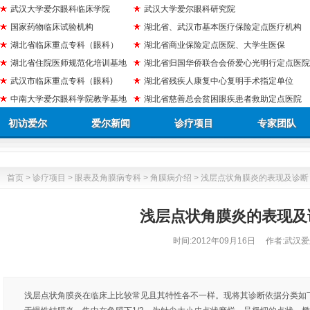
武汉大学爱尔眼科临床学院
武汉大学爱尔眼科研究院
国家药物临床试验机构
湖北省、武汉市基本医疗保险定点医疗机构
湖北省临床重点专科（眼科）
湖北省商业保险定点医院、大学生医保
湖北省住院医师规范化培训基地
湖北省归国华侨联合会侨爱心光明行定点医院
武汉市临床重点专科（眼科)
湖北省残疾人康复中心复明手术指定单位
中南大学爱尔眼科学院教学基地
湖北省慈善总会贫困眼疾患者救助定点医院
初访爱尔
爱尔新闻
诊疗项目
专家团队
首页
>
诊疗项目
>
眼表及角膜病专科
>
角膜病介绍
> 浅层点状角膜炎的表现及诊断
浅层点状角膜炎的表现及
时间:
2012年09月16日
作者:武汉爱
浅层点状角膜炎在临床上比较常见且其特性各不一样。现将其诊断依据分类如下