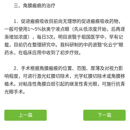
三、角膜瘢痕的治疗
1．促进瘢痕吸收目前尚无理想的促进瘢痕吸收药物，
一般可使用1～5%狄奥宁液点眼（先从低浓度开始，后再逐
渐增加浓度），每日3次。明目退翳于祖国医学中，早有记
载，目前仍在整理研究中。我科研制的中药退翳“化云宁”眼
药水，在临床应用中收到了初步疗效。
2．手术根据角膜瘢痕的位置、范围、厚薄及对视力影
响程度，可进行激光虹膜切除术，光学虹膜切除术或角膜移
植术。对粘连性角膜白斑引起的继发性青光眼，可施行抗青
光眼手术。
上一篇
下一篇