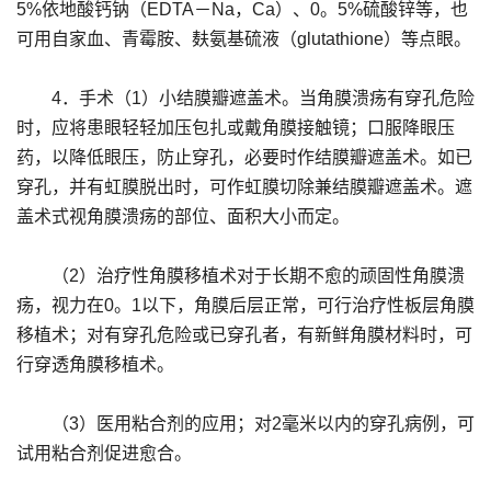
5%依地酸钙钠（EDTA－Na，Ca）、0。5%硫酸锌等，也
可用自家血、青霉胺、麸氨基硫液（glutathione）等点眼。
4．手术（1）小结膜瓣遮盖术。当角膜溃疡有穿孔危险
时，应将患眼轻轻加压包扎或戴角膜接触镜；口服降眼压
药，以降低眼压，防止穿孔，必要时作结膜瓣遮盖术。如已
穿孔，并有虹膜脱出时，可作虹膜切除兼结膜瓣遮盖术。遮
盖术式视角膜溃疡的部位、面积大小而定。
（2）治疗性角膜移植术对于长期不愈的顽固性角膜溃
疡，视力在0。1以下，角膜后层正常，可行治疗性板层角膜
移植术；对有穿孔危险或已穿孔者，有新鲜角膜材料时，可
行穿透角膜移植术。
（3）医用粘合剂的应用；对2毫米以内的穿孔病例，可
试用粘合剂促进愈合。