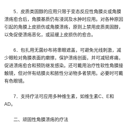
5．皮质类固醇的应用只限于变态反应性角膜炎或角膜
溃疡愈合后，角膜基质仍有浸润及水肿时应用。对各种原因
引起的角膜上皮损伤或角膜溃疡，原则上禁用皮质类固醇，
以免促使溃疡恶化，或延缓上皮损伤的愈合。
6．包扎用无菌纱布将患眼遮盖，可避免光线刺激，减
少眼睑对角膜表面的磨擦，保护溃疡创面，并可减轻疼痛，
促进溃疡愈合和预防继发感染。还可戴用治疗性软性角膜接
触镜，但对伴有结膜炎和脓性分泌物多者禁用。必要时可戴
有色眼镜。
7．支持疗法可应用多种维生素，如维生素C、E和
AD。
二、顽固性角膜溃疡的疗法