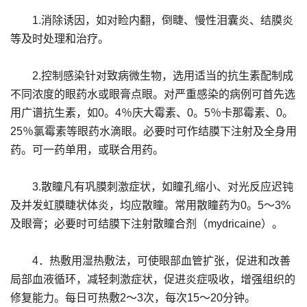
1.消除诱因，如对睑内翻，倒睫、慢性泪囊炎、结膜炎
等及时处理和治疗。
2.控制感染针对致病微生物，选用适当的抗生素配制成
不同浓度的眼药水或眼膏点眼。对严重感染的病例可首先选
用广谱抗生素，如0。4％庆大霉素、0。5％卡那霉素、0。
25％氯霉素等眼药水滴眼。必要时可作结膜下注射及全身用
药。可一药单用，或联合用药。
3.散瞳凡有巩膜刺激症状，如瞳孔缩小、对光反应迟钝
及并发虹膜睫状体炎，均应散瞳。常用散瞳药为0。5～3%
及眼膏；必要时可结膜下注射散瞳合剂（mydricaine）。
4．热敷用湿热敷法，可使眼部血管扩张，促进和改善
局部血液循环，减轻刺激症状，促进炎症吸收，增强组织的
修复能力。每日可热敷2～3次，每次15～20分钟。