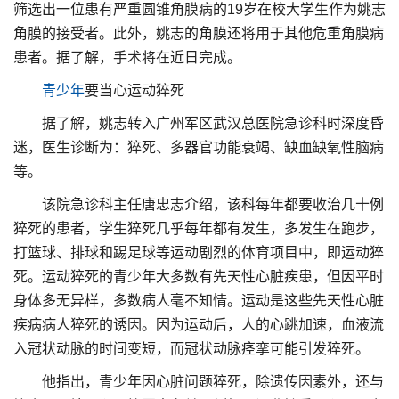
筛选出一位患有严重圆锥角膜病的19岁在校大学生作为姚志
角膜的接受者。此外，姚志的角膜还将用于其他危重角膜病
患者。据了解，手术将在近日完成。
青少年
要当心运动猝死
据了解，姚志转入广州军区武汉总医院急诊科时深度昏
迷，医生诊断为：猝死、多器官功能衰竭、缺血缺氧性脑病
等。
该院急诊科主任唐忠志介绍，该科每年都要收治几十例
猝死的患者，学生猝死几乎每年都有发生，多发生在跑步，
打篮球、排球和踢足球等运动剧烈的体育项目中，即运动猝
死。运动猝死的青少年大多数有先天性心脏疾患，但因平时
身体多无异样，多数病人毫不知情。运动是这些先天性心脏
疾病病人猝死的诱因。因为运动后，人的心跳加速，血液流
入冠状动脉的时间变短，而冠状动脉痉挛可能引发猝死。
他指出，青少年因心脏问题猝死，除遗传因素外，还与