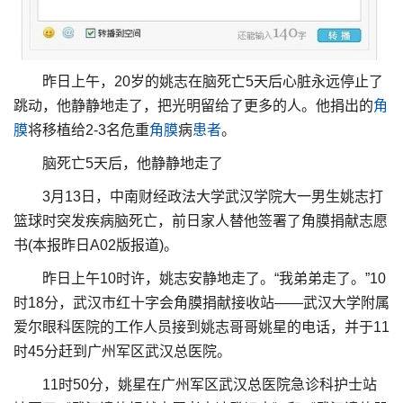
昨日上午，20岁的姚志在脑死亡5天后心脏永远停止了
跳动，他静静地走了，把光明留给了更多的人。他捐出的
角
膜
将移植给2-3名危重
角膜
病
患者
。
脑死亡5天后，他静静地走了
3月13日，中南财经政法大学武汉学院大一男生姚志打
篮球时突发疾病脑死亡，前日家人替他签署了角膜捐献志愿
书(本报昨日A02版报道)。
昨日上午10时许，姚志安静地走了。“我弟弟走了。”10
时18分，武汉市红十字会角膜捐献接收站——武汉大学附属
爱尔眼科医院的工作人员接到姚志哥哥姚星的电话，并于11
时45分赶到广州军区武汉总医院。
11时50分，姚星在广州军区武汉总医院急诊科护士站