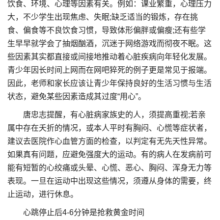
饮食、环境、心理等因素有关。例如：课业繁重，心理压力
大，不少学生出现焦虑、失眠;缺乏适当的锻炼，存在挑
食、偏食等不良饮食习惯，导致体形偏胖或偏瘦;还有些学
生早早就学会了抽烟酗酒，沉迷于网络游戏而彻夜不眠。这
些因素其实都直接或间接地推动着心脏疾病向年轻化发展。
青少年因长时间上网而在网吧猝死的例子更是常见于报端。
因此，老师和家长应该让青少年保持良好的生活习惯与生活
状态，避免某些因素造成其过度“用心”。
唐忠志提醒，有心脏病家族史的人，须提高重视;若亲
属中存在夭折的情况，或本人平时有胸闷、心慌等症状者，
建议去医院作心血管方面的检查，以判定有无先天性异常。
如果真有问题，应避免强度大的运动。有的病人在发病前可
能有短暂的心绞痛或头晕、心慌、恶心、胸闷、浑身无力等
表现。一旦在运动中出现这些情况，须遵从身体的需要，终
止运动，进行休息。
心跳停止后4-6分钟是抢救黄金时间