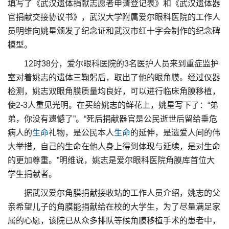
填写了《武汉遗体捐献志愿者申请登记表》和《武汉遗体器
官捐献交接协议书》，武汉大学附属爱尔眼科医院的工作人
员明维向姚星颁发了纪念证和武汉市红十字会制作的纪念碑
模型。
12时38分，爱尔眼科医院的3名医护人员来到重症监护
室对着姚志的遗体三鞠躬后，取出了他的眼角膜。经过仪器
检测，姚志双眼角膜质量均良好，可以进行临床角膜移植，
使2-3人重见光明。在买给姚志的鲜花上，姚星写下了：“弟
弟，你没有遗憾了”。“死后捐献器官是公民逝世后留给垂危
病人的
生命
礼物，是公民本人
生命
的延伸，是遗爱人间的伟
大举措，自己的生命在他人身上得到体现与延续，是对生命
的更加尊重。”明维说，姚志是爱尔眼科医院角膜库首位大
学生捐献者。
据武汉爱尔角膜捐献接收站的工作人员介绍，姚志的父
亲希望儿子的角膜能捐献给在校的大学生，为了尽量满足家
属的心愿，该院已从众多排队等候角膜移植手术的患者中，