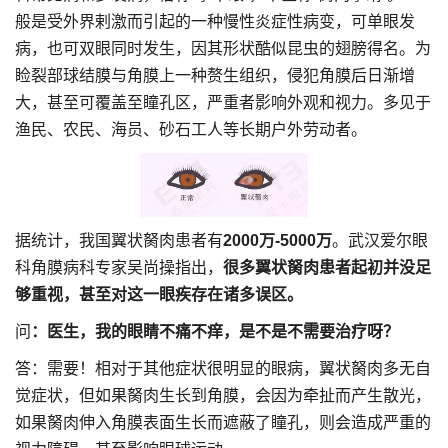
般是受外界剌激而引起的一种慢性炎症性病变，可单眼发
病，也可双眼同时发生，因其形状酷似昆虫的翅膀得名。为
睑裂部球结膜与角膜上一种赘生组织，侵犯角膜后日渐增
大，甚至可覆盖至瞳孔区，严重者影响外观和视力。多见于
渔民、农民、海员、砂石工人等长期户外劳动者。
据统计，我国翼状胬肉患者有
2000万-5000万
。武汉爱尔眼
科角膜病科专家吴尚操指出，
很多翼状胬肉患者起初并没足
够重视，甚至对这一眼疾存在
诸多误区。
问
：医生，我的眼睛不痛不痒，是不是不需要治疗呀？
答：需要！相对于其他症状很明显的眼病，翼状胬肉多无自
觉症状，但如果胬肉生长到角膜，会因为牵扯而产生散光，
如果胬肉伸入角膜表面生长而遮蔽了瞳孔，则会造成严重的