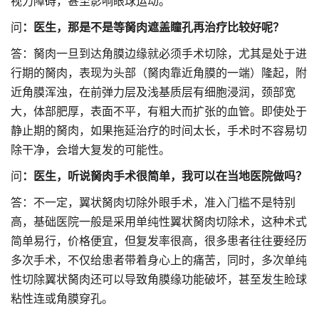
视力障碍，甚至影响眼球运动。
问
：医生，那是不是等胬肉遮盖瞳孔再治疗比较好呢？
答：胬肉一旦到达角膜边缘就必须手术切除，尤其是处于进
行期的胬肉，表现为头部（胬肉靠近角膜的一端）隆起，附
近角膜浑浊，在前弹力层及浅基质层有细胞浸润，颈部宽
大，体部肥厚，表面不平，有粗大而扩张的血管。即使处于
静止期的胬肉，如果拖延治疗的时间太长，手术时不容易切
除干净，会增大复发的可能性。
问
：医生，听说胬肉手术很简单，我可以在当地医院做吗？
答：不一定，翼状胬肉切除外眼手术，准入门槛不是特别
高，基础医院一般是采用单纯性翼状胬肉切除术，这种术式
简单易行，价格便宜，但复发率很高，很多患者往往要经历
多次手术，不仅给患者带着身心上的痛苦，同时，多次单纯
性切除翼状胬肉还可以导致角膜缘功能破坏，甚至发生睑球
粘性连或角膜穿孔。