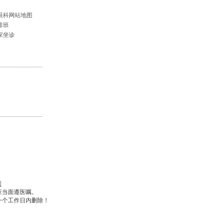
眼科网站地图
排班
家坐诊
图
应当面遵医嘱。
一个工作日内删除！