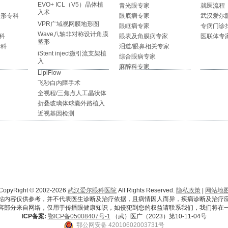
EVO+ ICL（V5）晶体植
青光眼专家
就医流程
入术
整形专科
眼底病专家
武汉爱尔
VPR广域视网膜地形图
眼眶病专家
专病门诊
Wave八轴非对称设计角膜
科
眼表及角膜病专家
医联体专
塑形
专科
泪道/眼鼻相关专家
iStent inject微引流支架植
综合眼病专家
入
麻醉科专家
LipiFlow
飞秒白内障手术
全视程/三焦点人工晶状体
折叠玻璃体球囊外路植入
近视基因检测
CopyRight © 2002-2026
武汉爱尔眼科医院
All Rights Reserved.
隐私政策
|
网站地
站内容仅供参考，并不代表医生诊断及治疗依据，且病情因人而异，疾病诊断及治疗
容部分来自网络，仅用于传播眼健康知识，如侵犯到您的权益请联系我们，我们将在
ICP备案:
鄂ICP备05008407号-1
（武）医广（2023）第10-11-04号
鄂公网安备 42010602003731号