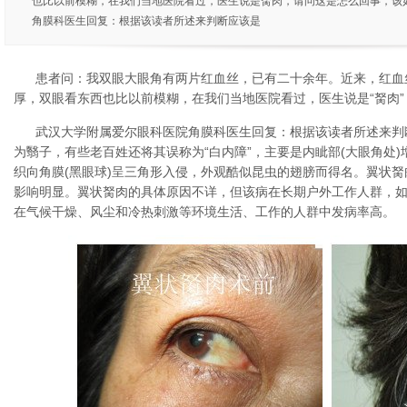
也比以前模糊，在我们当地医院看过，医生说是胬肉，请问这是怎么回事，该如
角膜科医生回复：根据该读者所述来判断应该是
患者问：我双眼大眼角有两片红血丝，已有二十余年。近来，红血
厚，双眼看东西也比以前模糊，在我们当地医院看过，医生说是“胬肉”
武汉大学附属爱尔眼科医院角膜科医生回复：根据该读者所述来判
为翳子，有些老百姓还将其误称为“白内障”，主要是内眦部(大眼角处
织向角膜(黑眼球)呈三角形入侵，外观酷似昆虫的翅膀而得名。翼状
影响明显。翼状胬肉的具体原因不详，但该病在长期户外工作人群，
在气候干燥、风尘和冷热刺激等环境生活、工作的人群中发病率高。