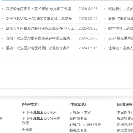
武汉爱尔院庆月：院长亲诊 散光矫正专项…
2026-08-06
赋能新生，筑
2…
新全飞秒VISUMAX 800首批装机，武汉爱
2025-05-06
讣告|沉重哀悼
尔…
武汉大学附属爱尔眼科医院龙晶®PR型人工…
2025-03-25
蛇年吉祥，武汉
喜报！武汉爱尔眼科医院获评中国近视防…
2024-12-03
2024屈光手
重磅！武汉爱尔名医特需门诊最新专家阵…
2024-05-16
注意啦！这类
[特色技术]
[专家团队]
[患者服务
全飞秒SMILE pro手术
近视矫正专家
专家医生
科
全飞秒SMILE pro散光增
白内障专家
视光师排
强版
斜视与小儿眼科专家
医保就医
全光塑
眼视光专家
武汉爱尔