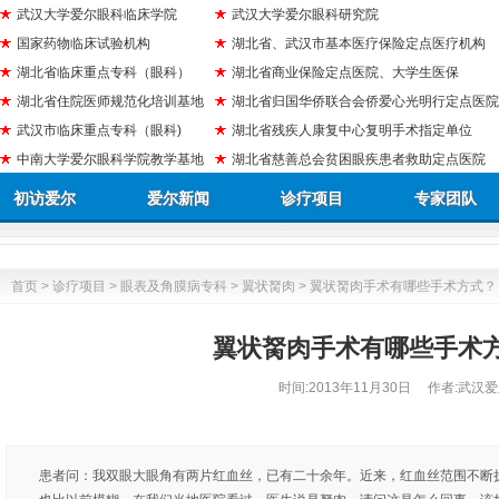
武汉大学爱尔眼科临床学院
武汉大学爱尔眼科研究院
国家药物临床试验机构
湖北省、武汉市基本医疗保险定点医疗机构
湖北省临床重点专科（眼科）
湖北省商业保险定点医院、大学生医保
湖北省住院医师规范化培训基地
湖北省归国华侨联合会侨爱心光明行定点医院
武汉市临床重点专科（眼科)
湖北省残疾人康复中心复明手术指定单位
中南大学爱尔眼科学院教学基地
湖北省慈善总会贫困眼疾患者救助定点医院
初访爱尔
爱尔新闻
诊疗项目
专家团队
首页
>
诊疗项目
>
眼表及角膜病专科
>
翼状胬肉
> 翼状胬肉手术有哪些手术方式？
翼状胬肉手术有哪些手术
时间:
2013年11月30日
作者:武汉爱
患者问：我双眼大眼角有两片红血丝，已有二十余年。近来，红血丝范围不断