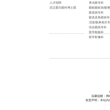
人才招聘
青光眼专科
武汉爱尔眼科博士团
眼睑眼眶病/眼
眼底病专科
眼表及角膜病专
泪道/眼鼻相关
综合眼病专科
医学检验科
医学影像科
温馨提醒：网
免责声明：本站内