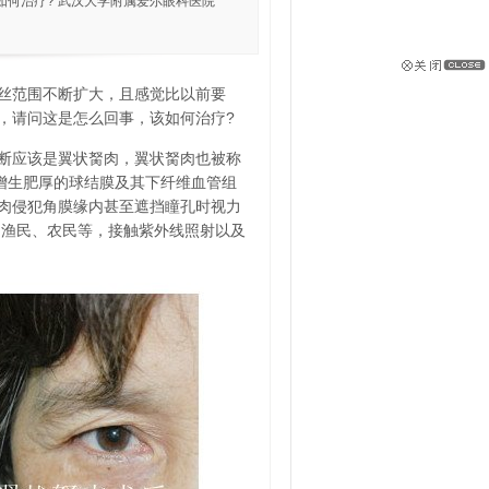
何治疗? 武汉大学附属爱尔眼科医院
丝范围不断扩大，且感觉比以前要
，请问这是怎么回事，该如何治疗?
断应该是翼状胬肉，翼状胬肉也被称
)增生肥厚的球结膜及其下纤维血管组
胬肉侵犯角膜缘内甚至遮挡瞳孔时视力
如渔民、农民等，接触紫外线照射以及