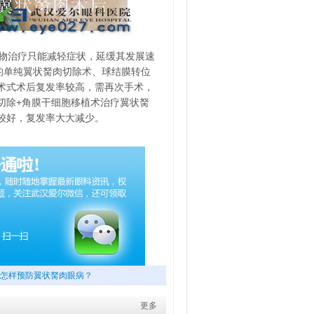
物治疗只能减轻症状，延缓其发展速
的单纯翼状胬肉切除术、球结膜转位
术式术后复发率较高，需再次手术，
切除+角膜干细胞移植术治疗翼状胬
较好，复发率大大减少。
怎样预防翼状胬肉眼病？
更多