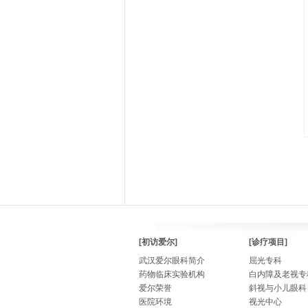
[初访爱尔]
[诊疗项目]
武汉爱尔眼科简介
屈光专科
药物临床实验机构
白内障及老视专
爱尔荣誉
斜视与小儿眼科
医院环境
视光中心