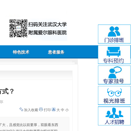
特色技术
患者服务
方式？
尔
加入收藏
打印
大
中
小
扩大，且感觉比以前要厚，双眼看东西